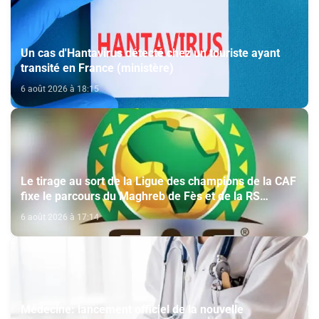
Un cas d'Hantavirus détecté chez un touriste ayant
transité en France (ministère)
6 août 2026 à 18:15
Le tirage au sort de la Ligue des champions de la CAF
fixe le parcours du Maghreb de Fès et de la RS
Berkane
6 août 2026 à 17:14
Médecine: lancement officiel de la nouvelle