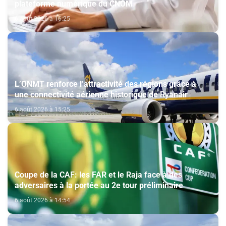
plateforme numérique du CNOM
6 août 2026 à 16:25
L’ONMT renforce l’attractivité des régions grâce à
une connectivité aérienne historique de Ryanair
6 août 2026 à 15:25
Coupe de la CAF: les FAR et le Raja face à des
adversaires à la portée au 2e tour préliminaire
6 août 2026 à 14:54