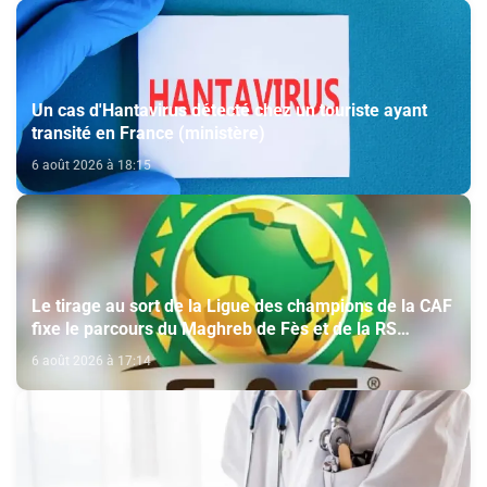
Un cas d'Hantavirus détecté chez un touriste ayant
transité en France (ministère)
6 août 2026 à 18:15
Le tirage au sort de la Ligue des champions de la CAF
fixe le parcours du Maghreb de Fès et de la RS
Berkane
6 août 2026 à 17:14