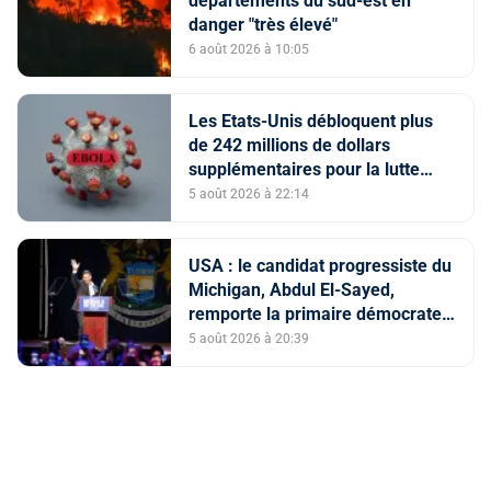
départements du sud-est en
danger "très élevé"
6 août 2026 à 10:05
Les Etats-Unis débloquent plus
de 242 millions de dollars
supplémentaires pour la lutte
contre Ebola
5 août 2026 à 22:14
USA : le candidat progressiste du
Michigan, Abdul El-Sayed,
remporte la primaire démocrate
pour le Sénat
5 août 2026 à 20:39