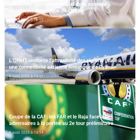
Médecine: lancement officiel de la nouvelle
plateforme numérique du CNOM
6 août 2026 à 16:25
L’ONMT renforce l’attractivité des régions grâce à
une connectivité aérienne historique de Ryanair
6 août 2026 à 15:25
Coupe de la CAF: les FAR et le Raja face à des
adversaires à la portée au 2e tour préliminaire
6 août 2026 à 14:54