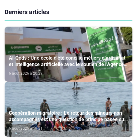
Derniers articles
Al-Qods : Une école d'été concilie métiers d’artisanat
et intelligence artificielle avec le soutien de l'Agence
Bayt Mal Al-Qods Acharif
6 août 2026 à 20:29
Coopération migratoire : Le retour des mineurs non
accompagnés est une question de principe basée sur
les Hautes Instructions Royales (source diplomatique)
6 août 2026 à 19:21