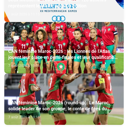
représentent le Maroc à la 20e édition
7 août 2026 à 11:15
CAN féminine Maroc-2026 : les Lionnes de l'Atlas
jouent leur place en demi-finales et leur qualification
au Mondial-2027
7 août 2026 à 10:36
CAN féminine Maroc-2026 (round-up): Le Maroc,
solide leader de son groupe, le conte de fées du
Malawi se poursuit
7 août 2026 à 10:16