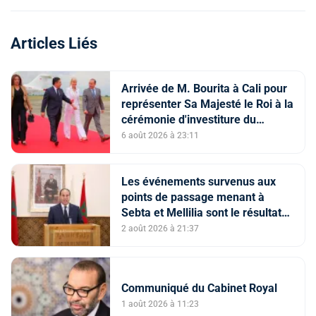
Articles Liés
Arrivée de M. Bourita à Cali pour
représenter Sa Majesté le Roi à la
cérémonie d'investiture du
nouveau président colombien
6 août 2026 à 23:11
Les événements survenus aux
points de passage menant à
Sebta et Mellilia sont le résultat
de facteurs intriqués, dont
2 août 2026 à 21:37
l'instrumentalisation
tendancieuse de l'espace
numérique et la diffusion
Communiqué du Cabinet Royal
d'informations trompeuses
(Porte-parole du ministère de
1 août 2026 à 11:23