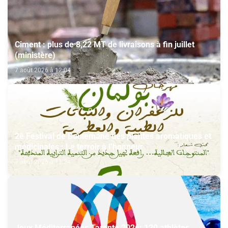
Ciment : plus de 8,22 MT de livraisons à fin juillet
(ministère)
7 août 2026 à 12:04
2è Festival de Boulemane des plantes aromatiques et
médicinales : Le terroir à l’honneur
7 août 2026 à 11:24
Jeux Méditerranées Tarente 2026: 120 athlètes