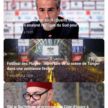
CAN féminine Maroc-2026 (Quarts de finale) : "Nous
avons bien analysé l'Afrique du Sud pour aller
chercher la victoire" (Jorge Vilda)
7 août 2026 à 15:21
Festival des Plages : ouverture de la scène de Tanger
dans une ambiance festive
7 août 2026 à 14:08
SM le Roi félicite le président de Côte d'Ivoire à