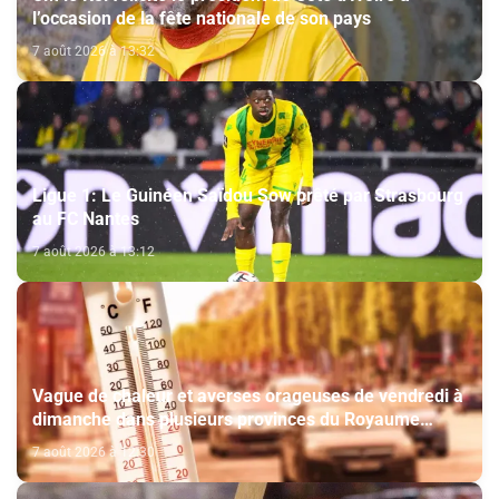
l’occasion de la fête nationale de son pays
7 août 2026 à 13:32
Ligue 1: Le Guinéen Saïdou Sow prêté par Strasbourg
au FC Nantes
7 août 2026 à 13:12
Vague de chaleur et averses orageuses de vendredi à
dimanche dans plusieurs provinces du Royaume
(Bulletin d'alerte)
7 août 2026 à 12:30