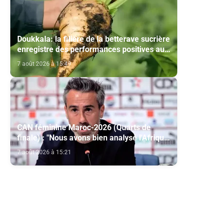
Doukkala: la filière de la betterave sucrière
enregistre des performances positives au
titre de la campagne agricole 2025-2026
7 août 2026 à 15:49
CAN féminine Maroc-2026 (Quarts de
finale) : "Nous avons bien analysé l'Afrique
du Sud pour aller chercher la victoire"
7 août 2026 à 15:21
(Jorge Vilda)