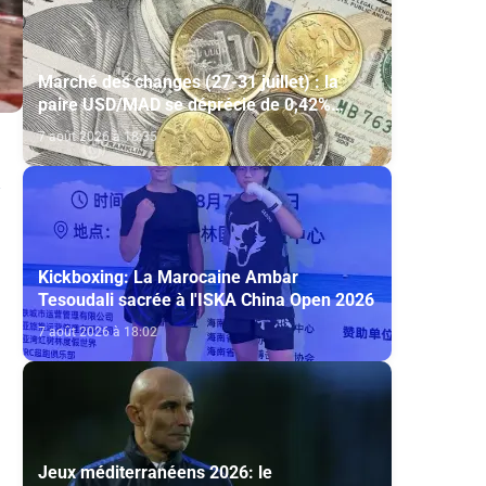
Marché des changes (27-31 juillet) : la
paire USD/MAD se déprécie de 0,42%
(AGR)
7 août 2026 à 18:35
Kickboxing: La Marocaine Ambar
Tesoudali sacrée à l'ISKA China Open 2026
7 août 2026 à 18:02
Jeux méditerranéens 2026: le