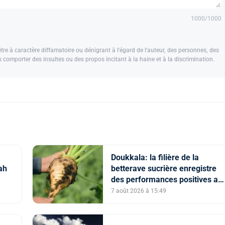
1000
/1000
e à caractère diffamatoire ou dénigrant à l'égard de l'auteur, des personnes, des
us comporter des insultes ou des propos incitant à la haine et à la discrimination.
Doukkala: la filière de la
ah
betterave sucrière enregistre
des performances positives au
titre de la campagne agricole
7 août 2026 à 15:49
2025-2026