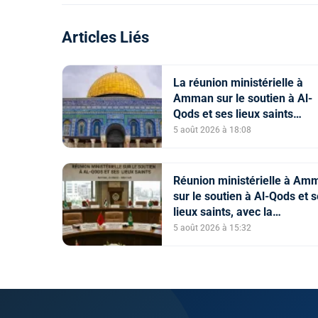
Articles Liés
La réunion ministérielle à
Amman sur le soutien à Al-
Qods et ses lieux saints
souligne l’importance du rôl
5 août 2026 à 18:08
Comité Al Qods présidé par
le Roi
Réunion ministérielle à Am
sur le soutien à Al-Qods et 
lieux saints, avec la
participation du Maroc
5 août 2026 à 15:32