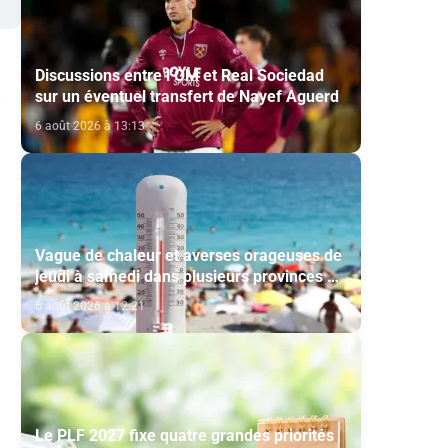
Discussions entre l’OM et Real Sociedad
sur un éventuel transfert de Nayef Aguerd
6 août 2026 à 13:13
Vague de chaleur et averses orageuses de
jeudi à samedi dans plusieurs provinces du
Royaume (Bulletin d'alerte)
6 août 2026 à 12:21
Le PLF 2027 fixe quatre grandes priorités