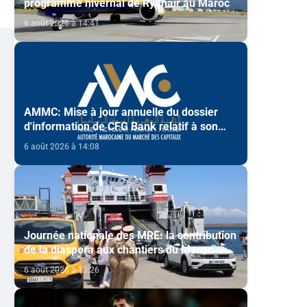
programme hivernal de Ryanair au Maroc
6 août 2026 à 14:41
AMMC: Mise à jour annuelle du dossier
d'information de CFG Bank relatif à son
programme d'émission de certificats de
6 août 2026 à 14:08
dépôt
Journée nationale des MRE: la contribution
de la diaspora aux chantiers du Maroc
2030 mise en avant
6 août 2026 à 13:26