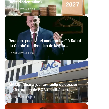
(note d'orientation)
6 août 2026 à 12:11
Réunion "positive et constructive" à Rabat
du Comité de direction de la Fifa
(communiqué)
6 août 2026 à 11:49
AMMC: Mise à jour annuelle du dossier
d'information de BOA relatif à son
programme d'émission de certificats de
6 août 2026 à 11:11
dépôt