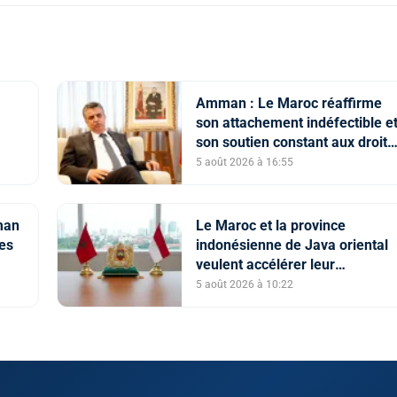
Amman : Le Maroc réaffirme
son attachement indéfectible e
son soutien constant aux droits
e du
légitimes du peuple palestinien
5 août 2026 à 16:55
 SM
man
Le Maroc et la province
ses
indonésienne de Java oriental
veulent accélérer leur
coopération économique et
5 août 2026 à 10:22
universitaire