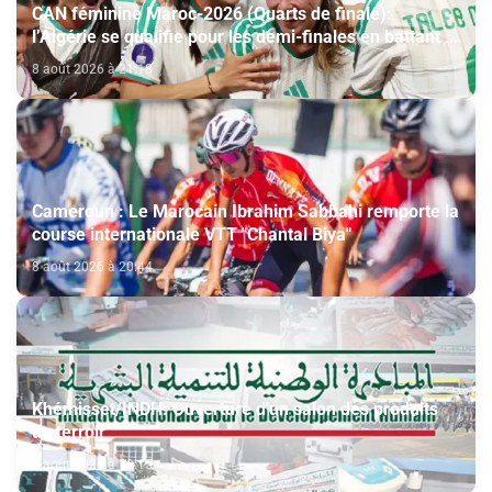
CAN féminine Maroc-2026 (Quarts de finale):
l’Algérie se qualifie pour les demi-finales en battant la
Côte d’Ivoire (2-1)
8 août 2026 à 21:18
Cameroun : Le Marocain Ibrahim Sabbahi remporte la
course internationale VTT "Chantal Biya"
8 août 2026 à 20:44
Khémisset/INDH: Ouverture d'un salon des produits
du terroir
8 août 2026 à 18:15