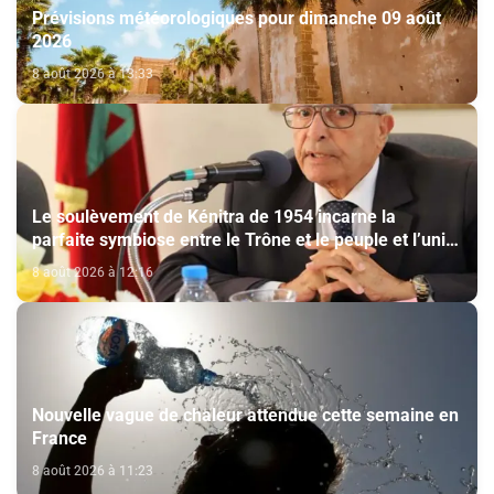
Prévisions météorologiques pour dimanche 09 août
2026
8 août 2026 à 13:33
Le soulèvement de Kénitra de 1954 incarne la
parfaite symbiose entre le Trône et le peuple et l’unité
de volonté et de destin (M. El Ktiri)
8 août 2026 à 12:16
Nouvelle vague de chaleur attendue cette semaine en
France
8 août 2026 à 11:23