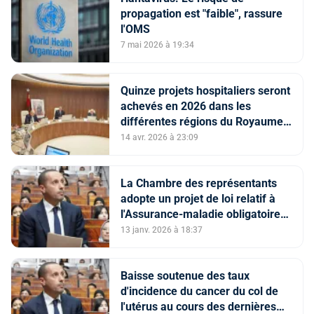
propagation est "faible", rassure
l'OMS
7 mai 2026 à 19:34
Quinze projets hospitaliers seront
achevés en 2026 dans les
différentes régions du Royaume
(M. Tehraoui)
14 avr. 2026 à 23:09
La Chambre des représentants
adopte un projet de loi relatif à
l'Assurance-maladie obligatoire
de base
13 janv. 2026 à 18:37
Baisse soutenue des taux
d'incidence du cancer du col de
l'utérus au cours des dernières