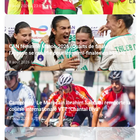
face à l’Afrique du Sud (2-1)
8 août 2026 à 23:05
CAN féminine Maroc-2026 (Quarts de finale):
l’Algérie se qualifie pour les demi-finales en battant la
Côte d’Ivoire (2-1)
8 août 2026 à 21:18
Cameroun : Le Marocain Ibrahim Sabbahi remporte la
course internationale VTT "Chantal Biya"
8 août 2026 à 20:44