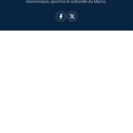
économique, sportive et culturelle du Maroc.
Catégories
Actualités
Sport
Politique
Monde
Régional
Santé
Liens utiles
Le Roi Mohammed VI
SAR PH Moulay El Hassan
Horaire Prière Maroc
Carte du Maroc
Sahara Marocain
À propos
Accueil
Mentions légales
Confidentialité
Contact
بالعربية