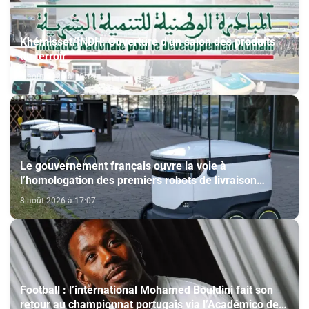
Khémisset/INDH: Ouverture d'un salon des produits
du terroir
8 août 2026 à 18:15
Le gouvernement français ouvre la voie à
l’homologation des premiers robots de livraison
autonome
8 août 2026 à 17:07
Football : l’international Mohamed Bouldini fait son
retour au championnat portugais via l’Académico de