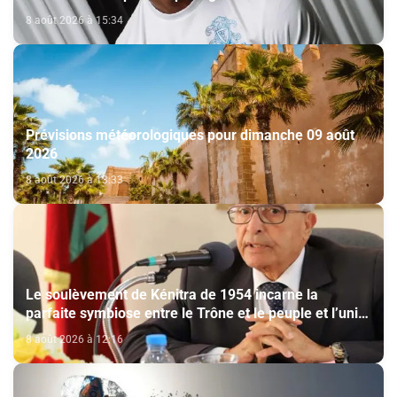
Viseu
8 août 2026 à 15:34
Prévisions météorologiques pour dimanche 09 août
2026
8 août 2026 à 13:33
Le soulèvement de Kénitra de 1954 incarne la
parfaite symbiose entre le Trône et le peuple et l’unité
de volonté et de destin (M. El Ktiri)
8 août 2026 à 12:16