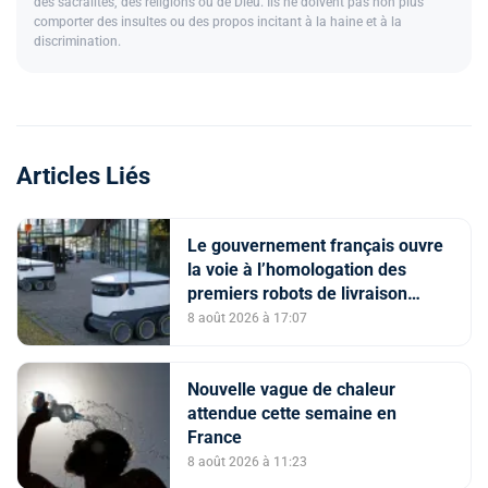
des sacralités, des religions ou de Dieu. Ils ne doivent pas non plus
comporter des insultes ou des propos incitant à la haine et à la
discrimination.
Articles Liés
Le gouvernement français ouvre
la voie à l’homologation des
premiers robots de livraison
autonome
8 août 2026 à 17:07
Nouvelle vague de chaleur
attendue cette semaine en
France
8 août 2026 à 11:23