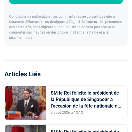
Conditions de publication :
Les commentaires ne doivent pas être à
caractère diffamatoire ou dénigrant à l'égard de l'auteur, des personnes,
des sacralités, des religions ou de Dieu. Ils ne doivent pas non plus
comporter des insultes ou des propos incitant à la haine et à la
discrimination.
Articles Liés
SM le Roi félicite le président de
la République de Singapour à
l’occasion de la fête nationale de
son pays
9 août 2026 à 13:13
SM le Roi félicite le président de