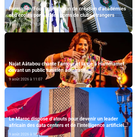
Formation/Foot: Interdiction de création d'académies
et d'écoles portant des noms de clubs étrangers
9 août 2026 à 12:36
Najat Aâtabou chante l’amour et la vie à Hammamet
devant un public tunisien admiratif
9 août 2026 à 11:07
Le Maroc dispose d’atouts pour devenir un leader
africain des data centers et de l’intelligence artificielle
(The conversation)
9 août 2026 à 10:19