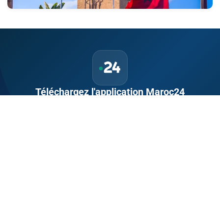
Téléchargez l'application Maroc24
Suivez l'actualité marocaine en direct, 24h/24 et 7j/7.
Politique, économie, sport, culture — tout le Maroc dans votre
poche.
Télécharger sur
App Store
Disponible sur
Google Play