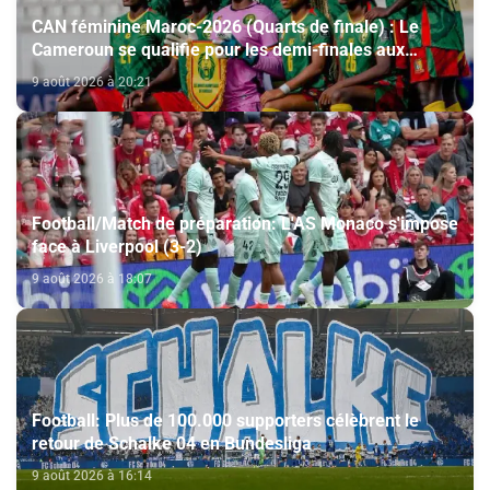
CAN féminine Maroc-2026 (Quarts de finale) : Le
Cameroun se qualifie pour les demi-finales aux
dépens du Nigeria (1-0)
9 août 2026 à 20:21
Football/Match de préparation: L'AS Monaco s'impose
face à Liverpool (3-2)
9 août 2026 à 18:07
Football: Plus de 100.000 supporters célèbrent le
retour de Schalke 04 en Bundesliga
9 août 2026 à 16:14