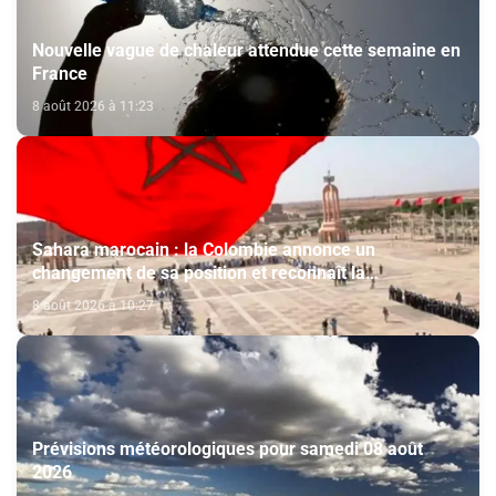
Nouvelle vague de chaleur attendue cette semaine en
France
8 août 2026 à 11:23
Sahara marocain : la Colombie annonce un
changement de sa position et reconnaît la
souveraineté du Maroc sur son Sahara
8 août 2026 à 10:27
Prévisions météorologiques pour samedi 08 août
2026