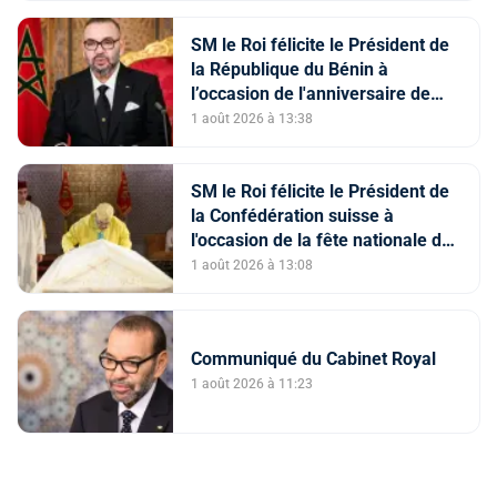
SM le Roi félicite le Président de
la République du Bénin à
l’occasion de l'anniversaire de
l’Indépendance de son pays
1 août 2026 à 13:38
SM le Roi félicite le Président de
la Confédération suisse à
l'occasion de la fête nationale de
son pays
1 août 2026 à 13:08
Communiqué du Cabinet Royal
1 août 2026 à 11:23