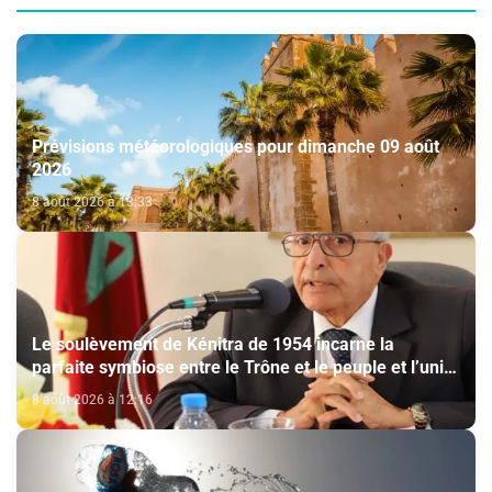
Prévisions météorologiques pour dimanche 09 août
2026
8 août 2026 à 13:33
Le soulèvement de Kénitra de 1954 incarne la
parfaite symbiose entre le Trône et le peuple et l’unité
de volonté et de destin (M. El Ktiri)
8 août 2026 à 12:16