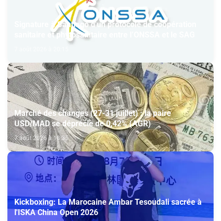
Signature à Santiago d'un protocole de coopération
sanitaire et phytosanitaire entre l’ONSSA et le SAG
7 août 2026 à 20:15
Marché des changes (27-31 juillet) : la paire
USD/MAD se déprécie de 0,42% (AGR)
7 août 2026 à 18:35
Kickboxing: La Marocaine Ambar Tesoudali sacrée à
l'ISKA China Open 2026