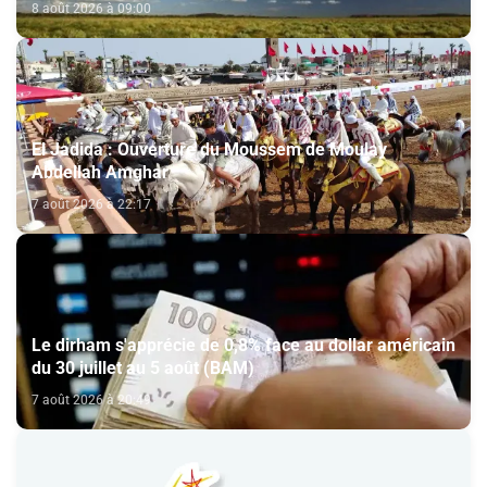
8 août 2026 à 09:00
El Jadida : Ouverture du Moussem de Moulay
Abdellah Amghar
7 août 2026 à 22:17
Le dirham s'apprécie de 0,8% face au dollar américain
du 30 juillet au 5 août (BAM)
7 août 2026 à 20:49