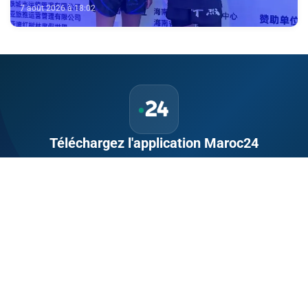
7 août 2026 à 18:02
Téléchargez l'application Maroc24
Suivez l'actualité marocaine en direct, 24h/24 et 7j/7.
Politique, économie, sport, culture — tout le Maroc dans votre
poche.
Télécharger sur
App Store
Disponible sur
Google Play