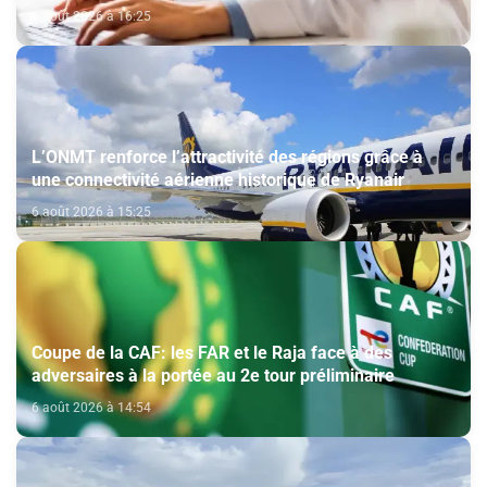
6 août 2026 à 16:25
L’ONMT renforce l’attractivité des régions grâce à
une connectivité aérienne historique de Ryanair
6 août 2026 à 15:25
Coupe de la CAF: les FAR et le Raja face à des
adversaires à la portée au 2e tour préliminaire
6 août 2026 à 14:54