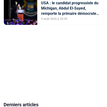
USA : le candidat progressiste du
Michigan, Abdul El-Sayed,
remporte la primaire démocrate
pour le Sénat
5 août 2026 à 20:39
Derniers articles