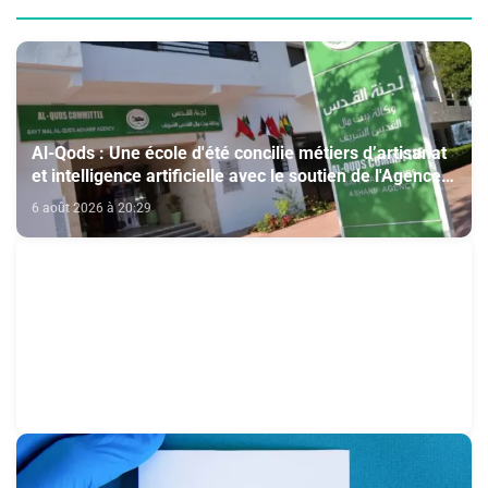
Al-Qods : Une école d'été concilie métiers d’artisanat
et intelligence artificielle avec le soutien de l'Agence
Bayt Mal Al-Qods Acharif
6 août 2026 à 20:29
Coopération migratoire : Le retour des mineurs non
accompagnés est une question de principe basée sur
les Hautes Instructions Royales (source diplomatique)
6 août 2026 à 19:21