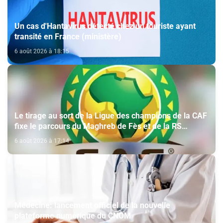
Un cas d'Hantavirus détecté chez un touriste ayant
transité en France (ministère)
6 août 2026 à 18:15
Le tirage au sort de la Ligue des champions de la CAF
fixe le parcours du Maghreb de Fès et de la RS
Berkane
6 août 2026 à 17:14
Médecine: lancement officiel de la nouvelle
plateforme numérique du CNOM