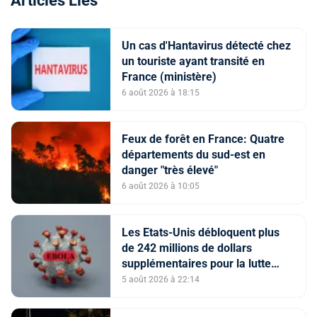
Articles Liés
Un cas d'Hantavirus détecté chez
un touriste ayant transité en
France (ministère)
6 août 2026 à 18:15
Feux de forêt en France: Quatre
départements du sud-est en
danger "très élevé"
6 août 2026 à 10:05
Les Etats-Unis débloquent plus
de 242 millions de dollars
supplémentaires pour la lutte
contre Ebola
5 août 2026 à 22:14