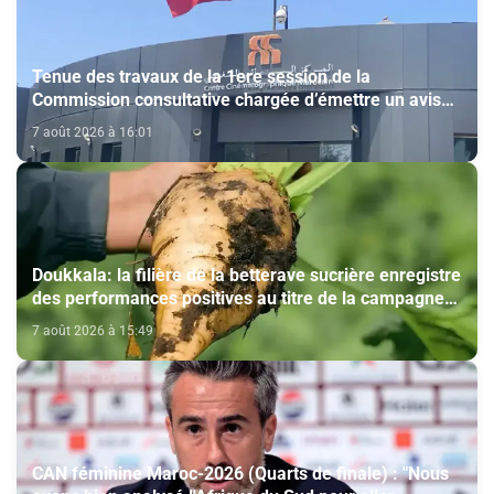
Tenue des travaux de la 1ere session de la
Commission consultative chargée d’émettre un avis
sur la délivrance de la carte du professionnel du
7 août 2026 à 16:01
cinéma (CCM)
Doukkala: la filière de la betterave sucrière enregistre
des performances positives au titre de la campagne
agricole 2025-2026
7 août 2026 à 15:49
CAN féminine Maroc-2026 (Quarts de finale) : "Nous