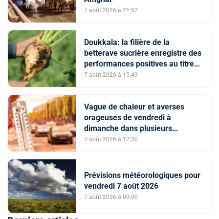
7 août 2026 à 21:52
Doukkala: la filière de la
betterave sucrière enregistre des
performances positives au titre
de la campagne agricole 2025-
7 août 2026 à 15:49
2026
Vague de chaleur et averses
orageuses de vendredi à
dimanche dans plusieurs
provinces du Royaume (Bulletin
7 août 2026 à 12:30
d'alerte)
Prévisions météorologiques pour
vendredi 7 août 2026
7 août 2026 à 09:00