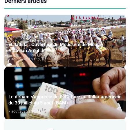
Derniers articles
El Jadida : Ouverture du Moussem de Moulay
Abdellah Amghar
7 août 2026 à 21:52
Le dirham s'apprécie de 0,8% face au dollar américain
du 30 juillet au 5 août (BAM)
7 août 2026 à 20:49