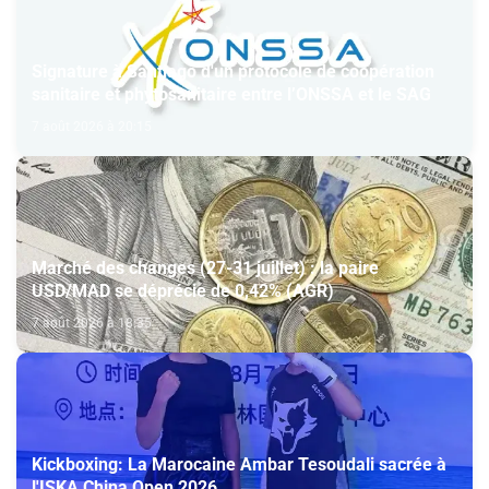
Signature à Santiago d'un protocole de coopération
sanitaire et phytosanitaire entre l’ONSSA et le SAG
7 août 2026 à 20:15
Marché des changes (27-31 juillet) : la paire
USD/MAD se déprécie de 0,42% (AGR)
7 août 2026 à 18:35
Kickboxing: La Marocaine Ambar Tesoudali sacrée à
l'ISKA China Open 2026