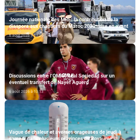
Journée nationale des MRE: la contribution de la
diaspora aux chantiers du Maroc 2030 mise en avant
6 août 2026 à 13:26
Discussions entre l’OM et Real Sociedad sur un
éventuel transfert de Nayef Aguerd
6 août 2026 à 13:13
Vague de chaleur et averses orageuses de jeudi à
samedi dans plusieurs provinces du Royaume