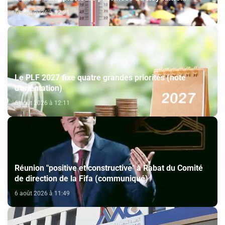
(Bulletin d'alerte)
6 août 2026 à 12:21
Le PLF 2027 fixe quatre grandes priorités (note
d'orientation)
6 août 2026 à 12:11
Réunion "positive et constructive" à Rabat du Comité
de direction de la Fifa (communiqué)
6 août 2026 à 11:49