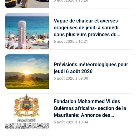
avant
6 août 2026 à 13:26
Vague de chaleur et averses
orageuses de jeudi à samedi
dans plusieurs provinces du
Royaume (Bulletin d'alerte)
6 août 2026 à 12:21
Prévisions météorologiques pour
jeudi 6 août 2026
6 août 2026 à 09:00
Fondation Mohammed VI des
Oulémas africains- section de la
Mauritanie: Annonce des
qualifiés au concours des
5 août 2026 à 13:04
manuscrits et des documents
islamiques africains