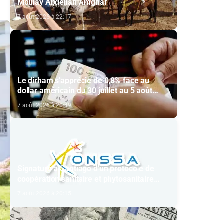
Moulay Abdellah Amghar
7 août 2026 à 22:17
Le dirham s'apprécie de 0,8% face au
dollar américain du 30 juillet au 5 août
(BAM)
7 août 2026 à 20:49
Signature à Santiago d'un protocole de
coopération sanitaire et phytosanitaire
entre l’ONSSA et le SAG
7 août 2026 à 20:15