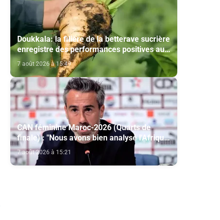
Doukkala: la filière de la betterave sucrière
enregistre des performances positives au
titre de la campagne agricole 2025-2026
7 août 2026 à 15:49
CAN féminine Maroc-2026 (Quarts de
finale) : "Nous avons bien analysé l'Afrique
du Sud pour aller chercher la victoire"
7 août 2026 à 15:21
(Jorge Vilda)