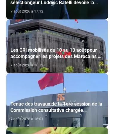
sélectionneur Ludovic Batelli dévoile la
liste finale de l'équipe nationale U20
7 août 2026 à 17:12
s
Les CRI mobilisés du 10 au 13 août pour
accompagner les projets des Marocains du
Monde
7 août 2026 à 16:32
Tenue des travaux de la 1ere session de la
Commission consultative chargée
d’émettre un avis sur la délivrance de la
7 août 2026 à 16:01
carte du professionnel du cinéma (CCM)