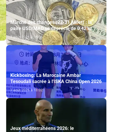
Marché des changes (27-31 juillet) : la
paire USD/MAD se déprécie de 0,42%
(AGR)
7 août 2026 à 18:35
Kickboxing: La Marocaine Ambar
Tesoudali sacrée à l'ISKA China Open 2026
7 août 2026 à 18:02
Jeux méditerranéens 2026: le