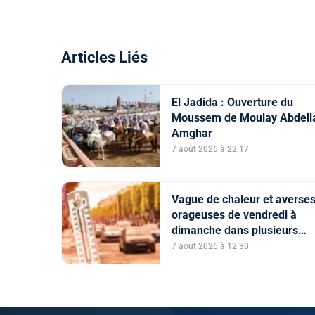
Articles Liés
El Jadida : Ouverture du
Moussem de Moulay Abdell
Amghar
7 août 2026 à 22:17
Vague de chaleur et averse
orageuses de vendredi à
dimanche dans plusieurs
provinces du Royaume (Bull
7 août 2026 à 12:30
d'alerte)