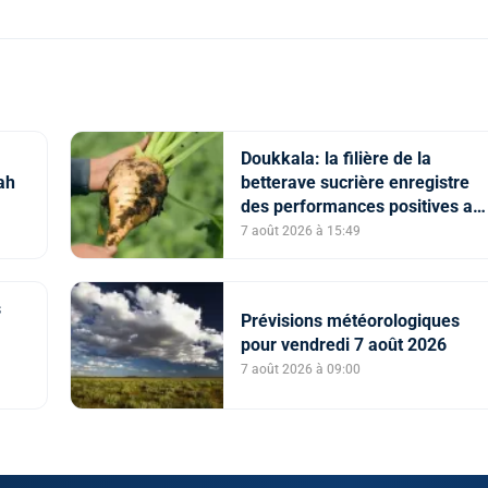
Doukkala: la filière de la
ah
betterave sucrière enregistre
des performances positives au
titre de la campagne agricole
7 août 2026 à 15:49
2025-2026
s
Prévisions météorologiques
pour vendredi 7 août 2026
7 août 2026 à 09:00
etin