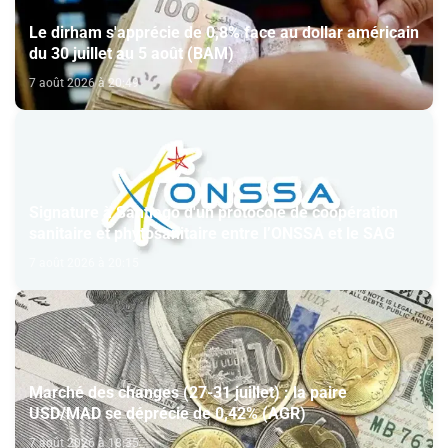
Le dirham s'apprécie de 0,8% face au dollar américain
du 30 juillet au 5 août (BAM)
7 août 2026 à 20:49
Signature à Santiago d'un protocole de coopération
sanitaire et phytosanitaire entre l’ONSSA et le SAG
7 août 2026 à 20:15
Marché des changes (27-31 juillet) : la paire
USD/MAD se déprécie de 0,42% (AGR)
7 août 2026 à 18:35