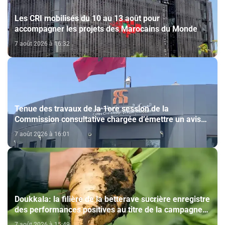
Les CRI mobilisés du 10 au 13 août pour
accompagner les projets des Marocains du Monde
7 août 2026 à 16:32
Tenue des travaux de la 1ere session de la
Commission consultative chargée d’émettre un avis
sur la délivrance de la carte du professionnel du
7 août 2026 à 16:01
cinéma (CCM)
Doukkala: la filière de la betterave sucrière enregistre
des performances positives au titre de la campagne
agricole 2025-2026
7 août 2026 à 15:49