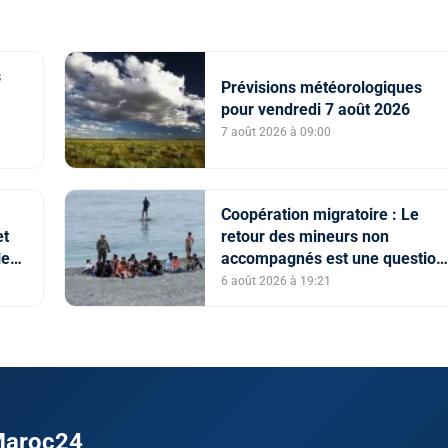
s
Prévisions météorologiques
pour vendredi 7 août 2026
7 août 2026 à 09:00
etin
Coopération migratoire : Le
et
retour des mineurs non
le
accompagnés est une question
l
de principe basée sur les
6 août 2026 à 19:21
Hautes Instructions Royales
(source diplomatique)
 Maroc24