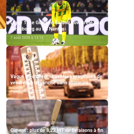
Ligue 1: Le Guinéen Saïdou Sow prêté par
Strasbourg au FC Nantes
7 août 2026 à 13:12
Vague de chaleur et averses orageuses de
vendredi à dimanche dans plusieurs
provinces du Royaume (Bulletin d'alerte)
7 août 2026 à 12:30
Ciment : plus de 8,22 MT de livraisons à fin