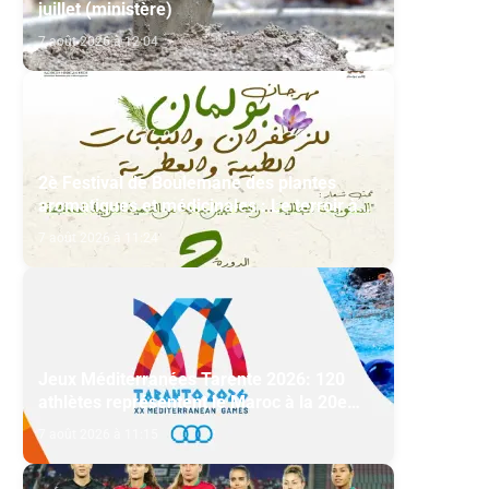
juillet (ministère)
7 août 2026 à 12:04
2è Festival de Boulemane des plantes
aromatiques et médicinales : Le terroir à
l’honneur
7 août 2026 à 11:24
Jeux Méditerranées Tarente 2026: 120
athlètes représentent le Maroc à la 20e
édition
7 août 2026 à 11:15