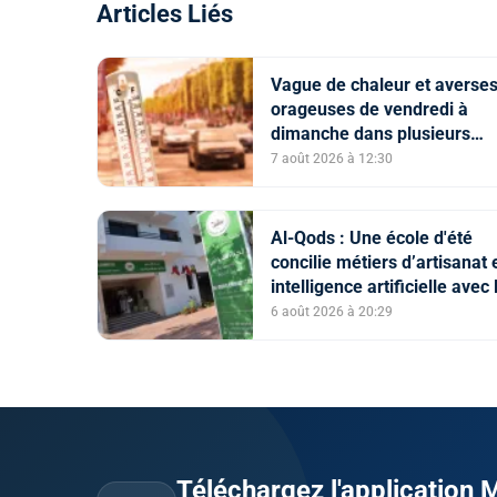
Articles Liés
Vague de chaleur et averse
orageuses de vendredi à
dimanche dans plusieurs
provinces du Royaume (Bull
7 août 2026 à 12:30
d'alerte)
Al-Qods : Une école d'été
concilie métiers d’artisanat 
intelligence artificielle avec 
soutien de l'Agence Bayt Ma
6 août 2026 à 20:29
Al-Qods Acharif
Téléchargez l'application