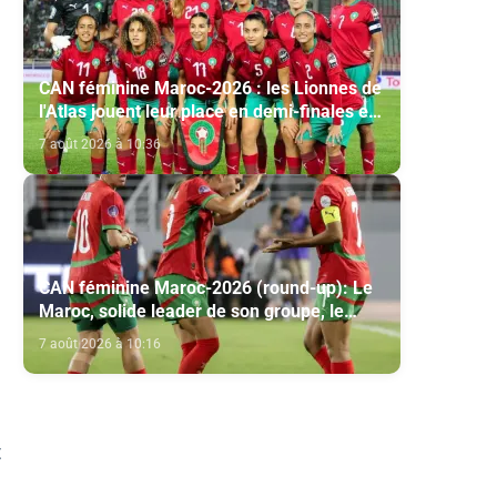
CAN féminine Maroc-2026 : les Lionnes de
l'Atlas jouent leur place en demi-finales et
leur qualification au Mondial-2027
7 août 2026 à 10:36
CAN féminine Maroc-2026 (round-up): Le
Maroc, solide leader de son groupe, le
conte de fées du Malawi se poursuit
7 août 2026 à 10:16
t