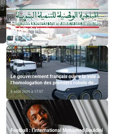
Khémisset/INDH: Ouverture d'un salon des
produits du terroir
8 août 2026 à 18:15
Le gouvernement français ouvre la voie à
l’homologation des premiers robots de
livraison autonome
8 août 2026 à 17:07
Football : l’international Mohamed Bouldini