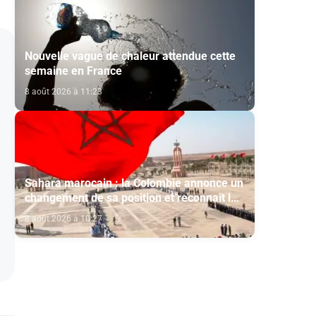
Nouvelle vague de chaleur attendue cette
semaine en France
8 août 2026 à 11:23
Sahara marocain : la Colombie annonce un
changement de sa position et reconnaît la
souveraineté du Maroc sur son Sahara
8 août 2026 à 10:27