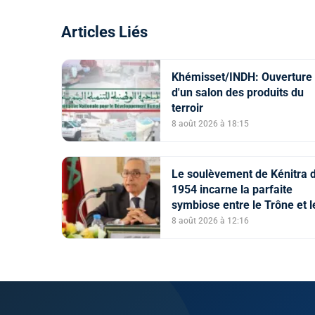
Articles Liés
Khémisset/INDH: Ouverture
d'un salon des produits du
terroir
8 août 2026 à 18:15
Le soulèvement de Kénitra 
1954 incarne la parfaite
symbiose entre le Trône et l
peuple et l’unité de volonté 
8 août 2026 à 12:16
de destin (M. El Ktiri)