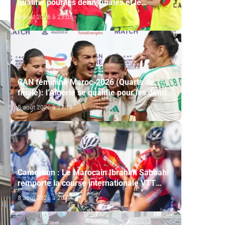
qualifie pour les demi-finales et le
Mondial-2027 après sa victoire face à
8 août 2026 à 23:05
l’Afrique du Sud (2-1)
CAN féminine Maroc-2026 (Quarts de
finale): l’Algérie se qualifie pour les demi-
finales en battant la Côte d’Ivoire (2-1)
8 août 2026 à 21:18
Cameroun : Le Marocain Ibrahim Sabbahi
remporte la course internationale VTT
"Chantal Biya"
8 août 2026 à 20:44