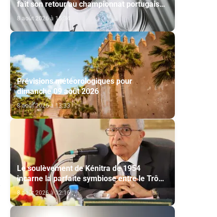
fait son retour au championnat portugais
via l’Académico de Viseu
8 août 2026 à 15:34
Prévisions météorologiques pour
dimanche 09 août 2026
8 août 2026 à 13:33
Le soulèvement de Kénitra de 1954
incarne la parfaite symbiose entre le Trône
et le peuple et l’unité de volonté et de
8 août 2026 à 12:16
destin (M. El Ktiri)