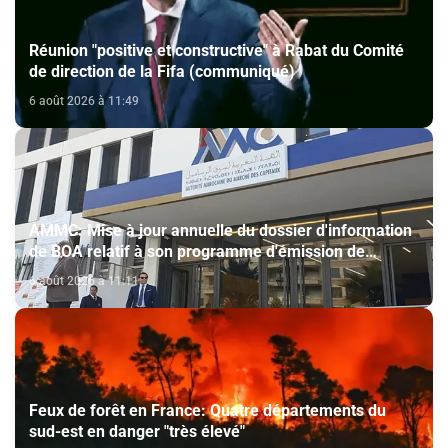
Réunion "positive et constructive" à Rabat du Comité
de direction de la Fifa (communiqué)
6 août 2026 à 11:49
AMMC: Mise à jour annuelle du dossier d'information
de BOA relatif à son programme d'émission de
certificats de dépôt
6 août 2026 à 11:11
Feux de forêt en France: Quatre départements du
sud-est en danger "très élevé"