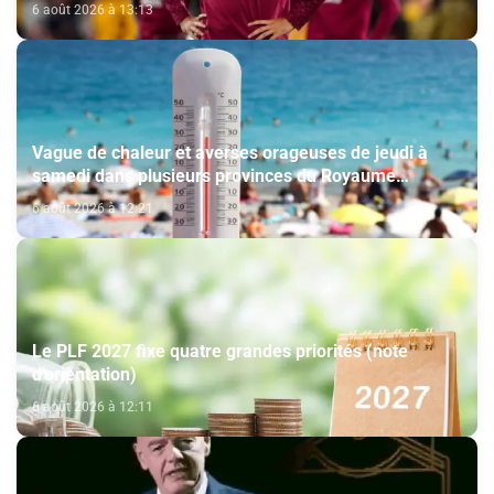
6 août 2026 à 13:13
Vague de chaleur et averses orageuses de jeudi à
samedi dans plusieurs provinces du Royaume
(Bulletin d'alerte)
6 août 2026 à 12:21
Le PLF 2027 fixe quatre grandes priorités (note
d'orientation)
6 août 2026 à 12:11