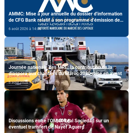
AMMC: Mise à jour annuelle du dossier d'information
de CFG Bank relatif à son programme d'émission de
certificats de dépôt
6 août 2026 à 14:08
Journée nationale des MRE: la contribution de la
diaspora aux chantiers du Maroc 2030 mise en avant
6 août 2026 à 13:26
Discussions entre l’OM et Real Sociedad sur un
éventuel transfert de Nayef Aguerd