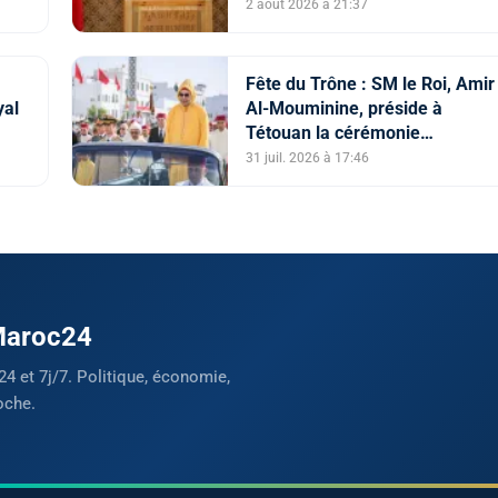
de facteurs intriqués, dont
2 août 2026 à 21:37
l'instrumentalisation
tendancieuse de l'espace
numérique et la diffusion
Fête du Trône : SM le Roi, Amir
d'informations trompeuses
yal
Al-Mouminine, préside à
(Porte-parole du ministère de
Tétouan la cérémonie
l'Intérieur)
d'allégeance
31 juil. 2026 à 17:46
 Maroc24
24 et 7j/7. Politique, économie,
oche.