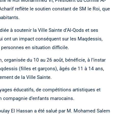
sté le Roi Mohammed VI, Président du Comité Al-
Acharif reflète le soutien constant de SM le Roi, que
habitants.
édiée à soutenir la Ville Sainte d’Al-Qods et ses
ui ont un impact conséquent sur les Maqdessis,
ersonnes en situation difficile.
, organisée du 10 au 26 août, bénéficie, à l’instar
dessis (filles et garçons), âgés de 11 à 14 ans,
ent de la Ville Sainte.
oyages éducatifs, de compétitions artistiques et
s en compagnie d’enfants marocains.
 Moulay El Hassan a été salué par M. Mohamed Salem