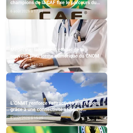
champions de la CAF fixe le parcours du
Maghreb de Fès et de la RS Berkane
6 août 2026 à 17:14
Médecine: lancement officiel de la
nouvelle plateforme numérique du CNOM
6 août 2026 à 16:25
L’ONMT renforce l’attractivité des régions
grâce à une connectivité aérienne
historique de Ryanair
6 août 2026 à 15:25