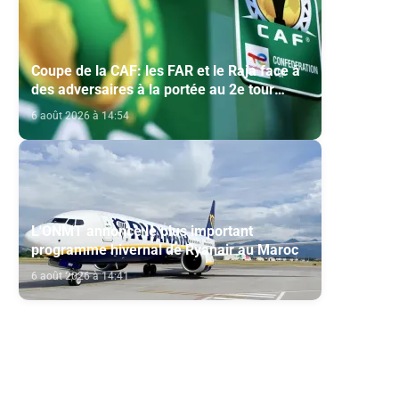
Coupe de la CAF: les FAR et le Raja face à
des adversaires à la portée au 2e tour
préliminaire
6 août 2026 à 14:54
L'ONMT annonce le plus important
programme hivernal de Ryanair au Maroc
6 août 2026 à 14:41