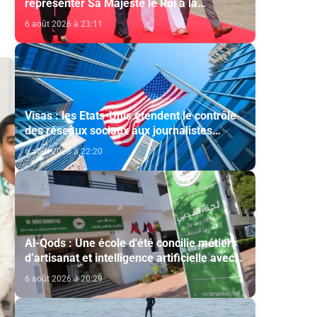
représenter Sa Majesté le Roi à la
cérémonie d'investiture du nouveau
6 août 2026 à 23:11
président colombien
Visas : les Etats-Unis étendent le contrôle
des réseaux sociaux aux journalistes
étrangers
6 août 2026 à 22:20
Al-Qods : Une école d'été concilie métiers
d’artisanat et intelligence artificielle avec
le soutien de l'Agence Bayt Mal Al-Qods
6 août 2026 à 20:29
Acharif