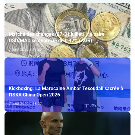
Marché des changes (27-31 juillet) : la paire
USD/MAD se déprécie de 0,42% (AGR)
7 août 2026 à 18:35
Kickboxing: La Marocaine Ambar Tesoudali sacrée à
l'ISKA China Open 2026
7 août 2026 à 18:02