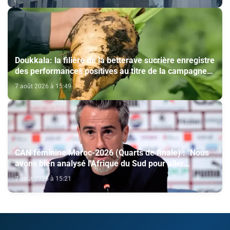
cinéma (CCM)
Doukkala: la filière de la betterave sucrière enregistre
des performances positives au titre de la campagne
agricole 2025-2026
7 août 2026 à 15:49
CAN féminine Maroc-2026 (Quarts de finale) : "Nous
avons bien analysé l'Afrique du Sud pour aller
chercher la victoire" (Jorge Vilda)
7 août 2026 à 15:21