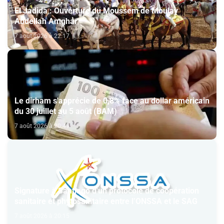
El Jadida : Ouverture du Moussem de Moulay
Abdellah Amghar
7 août 2026 à 22:17
Le dirham s'apprécie de 0,8% face au dollar américain
du 30 juillet au 5 août (BAM)
7 août 2026 à 20:49
Signature à Santiago d'un protocole de coopération
sanitaire et phytosanitaire entre l’ONSSA et le SAG
7 août 2026 à 20:15