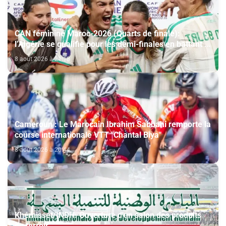
CAN féminine Maroc-2026 (Quarts de finale):
l’Algérie se qualifie pour les demi-finales en battant la
Côte d’Ivoire (2-1)
8 août 2026 à 21:18
Cameroun : Le Marocain Ibrahim Sabbahi remporte la
course internationale VTT "Chantal Biya"
8 août 2026 à 20:44
Khémisset/INDH: Ouverture d'un salon des produits
du terroir