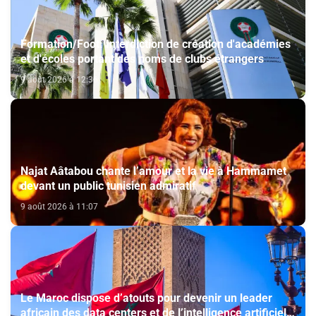
Formation/Foot: Interdiction de création d'académies
et d'écoles portant des noms de clubs étrangers
9 août 2026 à 12:36
Najat Aâtabou chante l’amour et la vie à Hammamet
devant un public tunisien admiratif
9 août 2026 à 11:07
Le Maroc dispose d’atouts pour devenir un leader
africain des data centers et de l’intelligence artificielle