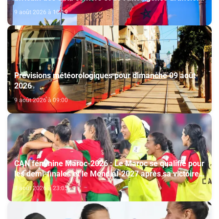
(The conversation)
9 août 2026 à 10:19
Prévisions météorologiques pour dimanche 09 août
2026
9 août 2026 à 09:00
CAN féminine Maroc-2026 : Le Maroc se qualifie pour
les demi-finales et le Mondial-2027 après sa victoire
face à l’Afrique du Sud (2-1)
8 août 2026 à 23:05