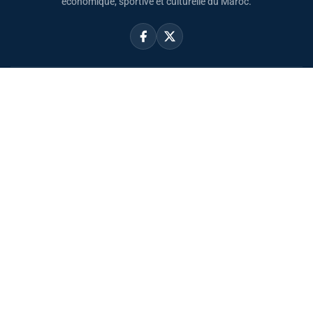
économique, sportive et culturelle du Maroc.
Catégories
Actualités
Sport
Politique
Monde
Régional
Santé
Liens utiles
Le Roi Mohammed VI
SAR PH Moulay El Hassan
Horaire Prière Maroc
Carte du Maroc
Sahara Marocain
À propos
Accueil
Mentions légales
Confidentialité
Contact
بالعربية