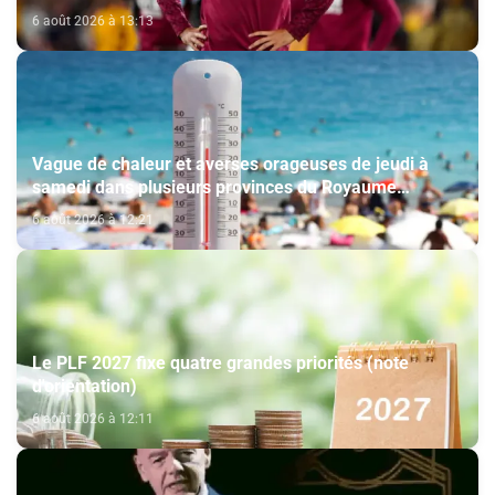
6 août 2026 à 13:13
Vague de chaleur et averses orageuses de jeudi à
samedi dans plusieurs provinces du Royaume
(Bulletin d'alerte)
6 août 2026 à 12:21
Le PLF 2027 fixe quatre grandes priorités (note
d'orientation)
6 août 2026 à 12:11