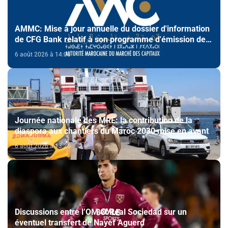
AMMC: Mise à jour annuelle du dossier d'information
de CFG Bank relatif à son programme d'émission de
certificats de dépôt
6 août 2026 à 14:08
Journée nationale des MRE: la contribution de la
diaspora aux chantiers du Maroc 2030 mise en avant
6 août 2026 à 13:26
Discussions entre l’OM et Real Sociedad sur un
éventuel transfert de Nayef Aguerd