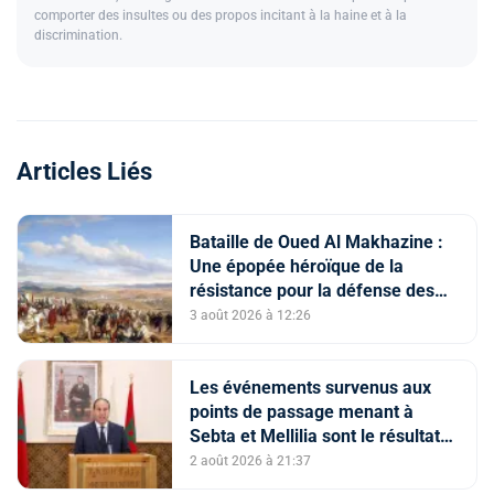
comporter des insultes ou des propos incitant à la haine et à la
discrimination.
Articles Liés
Bataille de Oued Al Makhazine :
Une épopée héroïque de la
résistance pour la défense des
constantes nationales
3 août 2026 à 12:26
Les événements survenus aux
points de passage menant à
Sebta et Mellilia sont le résultat
de facteurs intriqués, dont
2 août 2026 à 21:37
l'instrumentalisation