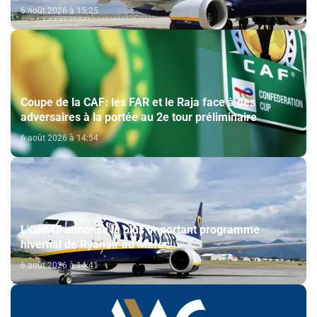
6 août 2026 à 15:25
Coupe de la CAF: les FAR et le Raja face à des
adversaires à la portée au 2e tour préliminaire
6 août 2026 à 14:54
L'ONMT annonce le plus important programme
hivernal de Ryanair au Maroc
6 août 2026 à 14:41