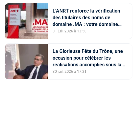
tendancieuse de l'espace
numérique et la diffusion
L'ANRT renforce la vérification
d'informations trompeuses
des titulaires des noms de
(Porte-parole du ministère de
domaine .MA : votre domaine
l'Intérieur)
est-il en ServerHold ?
31 juil. 2026 à 13:50
La Glorieuse Fête du Trône, une
occasion pour célébrer les
réalisations accomplies sous la
conduite de Sa Majesté le Roi (M.
30 juil. 2026 à 17:21
Akhannouch)