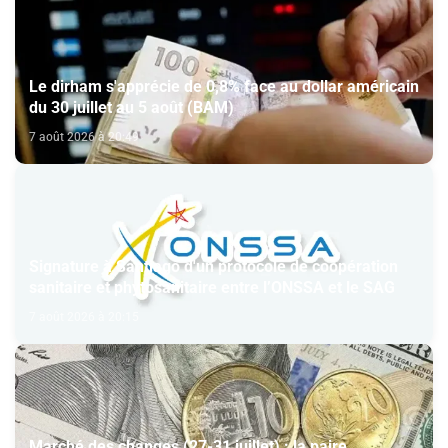
Le dirham s'apprécie de 0,8% face au dollar américain
du 30 juillet au 5 août (BAM)
7 août 2026 à 20:49
Signature à Santiago d'un protocole de coopération
sanitaire et phytosanitaire entre l’ONSSA et le SAG
7 août 2026 à 20:15
Marché des changes (27-31 juillet) : la paire