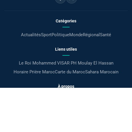
Catégories
Actualités
Sport
Politique
Monde
Régional
Santé
Liens utiles
Le Roi Mohammed VI
SAR PH Moulay El Hassan
Horaire Prière Maroc
Carte du Maroc
Sahara Marocain
À propos
Accueil
Mentions légales
Confidentialité
Contact
بالعربية
©Maroc24
Tous droits réservés 2026 ·