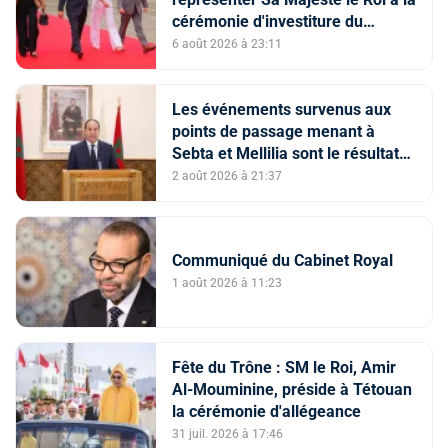
cérémonie d'investiture du
nouveau président colombien
6 août 2026 à 23:11
Les événements survenus aux
points de passage menant à
Sebta et Mellilia sont le résultat
de facteurs intriqués, dont
2 août 2026 à 21:37
l'instrumentalisation
tendancieuse de l'espace
numérique et la diffusion
Communiqué du Cabinet Royal
d'informations trompeuses
(Porte-parole du ministère de
1 août 2026 à 11:23
l'Intérieur)
Fête du Trône : SM le Roi, Amir
Al-Mouminine, préside à Tétouan
la cérémonie d'allégeance
31 juil. 2026 à 17:46