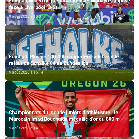
Football/Match de préparation: L'AS Monaco s'impose
face à Liverpool (3-2)
9 août 2026 à 18:07
Football: Plus de 100.000 supporters célèbrent le
retour de Schalke 04 en Bundesliga
9 août 2026 à 16:14
Championnats du monde juniors d’athlétisme : le
Marocain Imad Bouchajda médaillé d’or au 800 m
9 août 2026 à 14:17