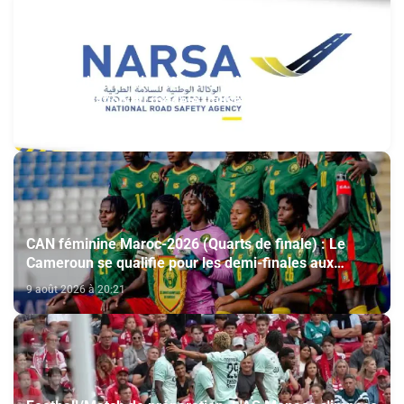
Plaques d’immatriculation : la NARSA annonce
l’harmonisation du modèle utilisé au Maroc et à
l’étranger
9 août 2026 à 21:17
CAN féminine Maroc-2026 (Quarts de finale) : Le
Cameroun se qualifie pour les demi-finales aux
dépens du Nigeria (1-0)
9 août 2026 à 20:21