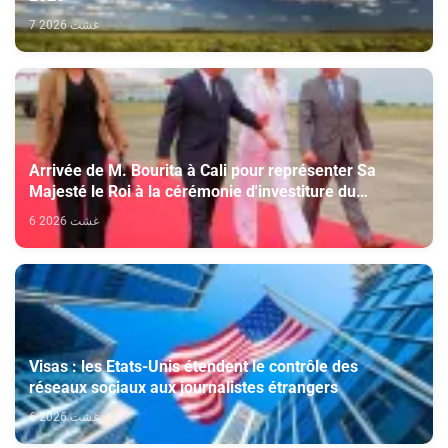
7 غشت 2026
Arrivée de M. Bourita à Cali pour représenter Sa
Majesté le Roi à la cérémonie d'investiture du
nouveau président colombien
6 غشت 2026
Visas : les Etats-Unis étendent le contrôle des
réseaux sociaux aux journalistes étrangers
6 غشت 2026