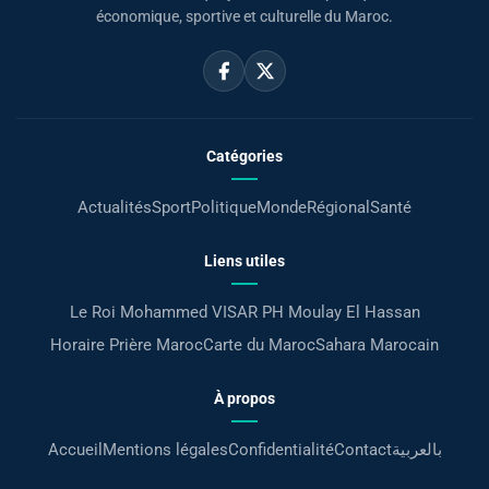
économique, sportive et culturelle du Maroc.
Catégories
Actualités
Sport
Politique
Monde
Régional
Santé
Liens utiles
Le Roi Mohammed VI
SAR PH Moulay El Hassan
Horaire Prière Maroc
Carte du Maroc
Sahara Marocain
À propos
Accueil
Mentions légales
Confidentialité
Contact
بالعربية