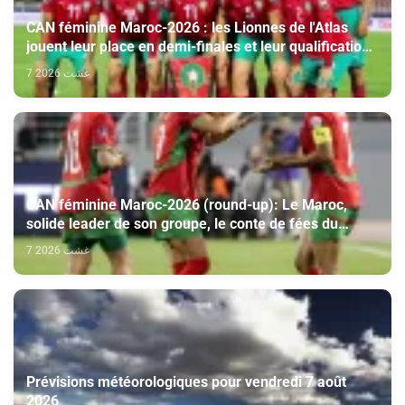
CAN féminine Maroc-2026 : les Lionnes de l'Atlas
jouent leur place en demi-finales et leur qualification
au Mondial-2027
7 غشت 2026
CAN féminine Maroc-2026 (round-up): Le Maroc,
solide leader de son groupe, le conte de fées du
Malawi se poursuit
7 غشت 2026
Prévisions météorologiques pour vendredi 7 août
2026