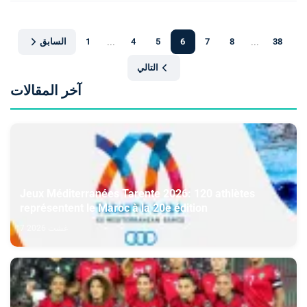
السابق
1
...
4
5
6
7
8
...
38
التالي
آخر المقالات
Jeux Méditerranées Tarente 2026: 120 athlètes
représentent le Maroc à la 20e édition
7 غشت 2026