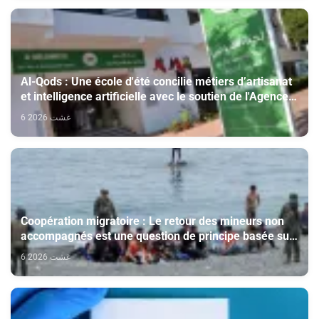
Al-Qods : Une école d'été concilie métiers d’artisanat
et intelligence artificielle avec le soutien de l'Agence
Bayt Mal Al-Qods Acharif
6 غشت 2026
Coopération migratoire : Le retour des mineurs non
accompagnés est une question de principe basée sur
les Hautes Instructions Royales (source diplomatique)
6 غشت 2026