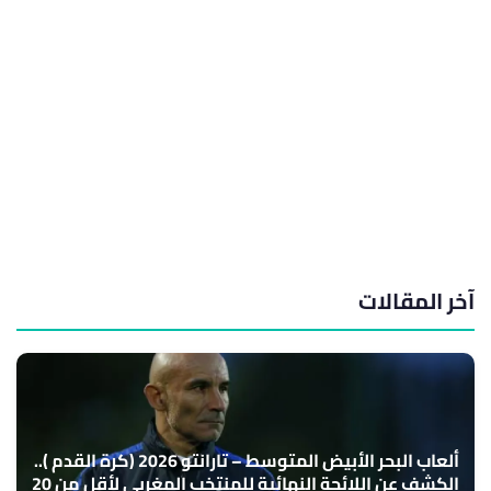
آخر المقالات
ألعاب البحر الأبيض المتوسط – تارانتو 2026 (كرة القدم )..
الكشف عن اللائحة النهائية للمنتخب المغربي لأقل من 20