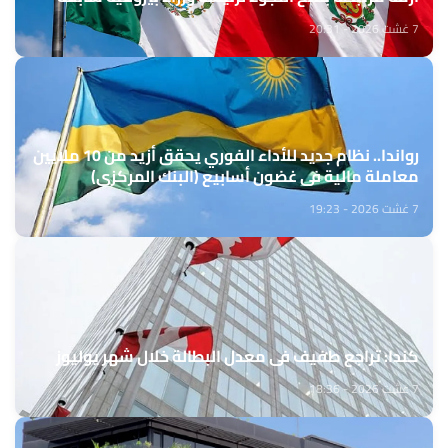
7 غشت 2026 - 20:31
رواندا.. نظام جديد للأداء الفوري يحقق أزيد من 10 ملايين
معاملة مالية في غضون أسابيع (البنك المركزي)
7 غشت 2026 - 19:23
كندا: تراجع طفيف في معدل البطالة خلال شهر يوليوز
7 غشت 2026 - 18:36