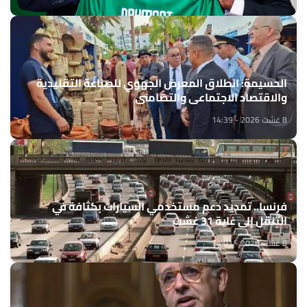
الحسيمة: انطلاق المعرض الجهوي للصناعة التقليدية
والاقتصاد الاجتماعي والتضامني
8 غشت 2026 - 14:39
فرنسا.. تمديد دعم مستخدمي السيارات بكثافة في
التنقل إلى غاية 31 غشت
8 غشت 2026 - 14:01