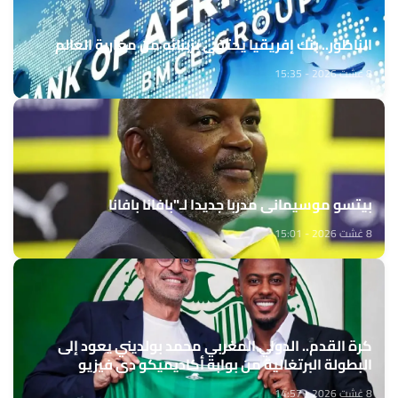
الناظور.. بنك إفريقيا يحتفي بزبنائه من مغاربة العالم
8 غشت 2026 - 15:35
بيتسو موسيماني مدربا جديدا لـ"بافانا بافانا
8 غشت 2026 - 15:01
كرة القدم.. الدولي المغربي محمد بولديني يعود إلى
البطولة البرتغالية من بوابة أكاديميكو دي فيزيو
8 غشت 2026 - 14:57