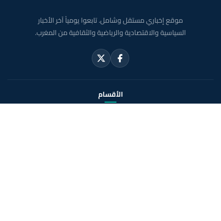
موقع إخباري مستقل وشامل. تابعوا يومياً آخر الأخبار
السياسية والاقتصادية والرياضية والثقافية من المغرب.
الأقسام
أخبار وطنية
رياضة
سياسة
دولي
جهات
صحة
روابط مفيدة
الملك محمد السادس
ولي العهد الأمير مولاي الحسن
مواقيت الصلاة بالمغرب
خريطة المغرب
الصحراء المغربية
حول الموقع
الرئيسية
الشروط القانونية
سياسة الخصوصية
اتصل بنا
En français