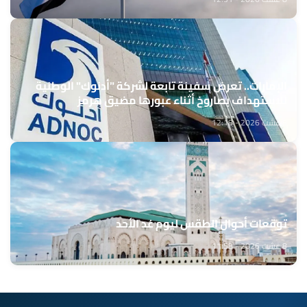
الإمارات.. تعرض سفينة تابعة لشركة "أدنوك" الوطنية
للاستهداف بصاروخ أثناء عبورها مضيق هرمز
8 غشت 2026 - 12:18
توقعات أحوال الطقس ليوم غد الأحد
8 غشت 2026 - 11:58