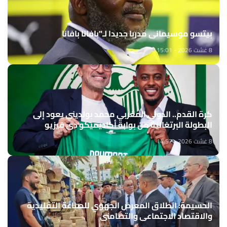
بيتسو موسيماني مدربا جديدا لـ"بافانا بافانا
8 غشت 2026 - 15:01
كرة القدم.. الدولي المغربي محمد بولديني يعود إلى
البطولة البرتغالية من بوابة أكاديميكو دي فيزيو
8 غشت 2026 - 14:57
الحسيمة: انطلاق المعرض الجهوي للصناعة التقليدية
والاقتصاد الاجتماعي والتضامني