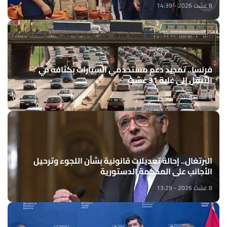
8 غشت 2026 - 14:39
فرنسا.. تمديد دعم مستخدمي السيارات بكثافة في
التنقل إلى غاية 31 غشت
8 غشت 2026 - 14:01
البرتغال.. إحالة تعديلات قانونية بشأن اللجوء وترحيل
الأجانب على المحكمة الدستورية
8 غشت 2026 - 13:29