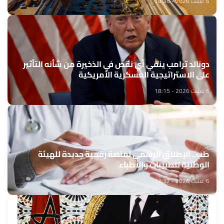
6 غشت 2026 - 18:36
دونالد ترامب ينفي أي نقص في الذخيرة من شأنه التأثير
على الاستراتيجية العسكرية الأمريكية
6 غشت 2026 - 18:15
طب.. الإطلاق الرسمي لمنصة رقمية جديدة للهيئة
الوطنية للطبيبات والأطباء
6 غشت 2026 - 17:32