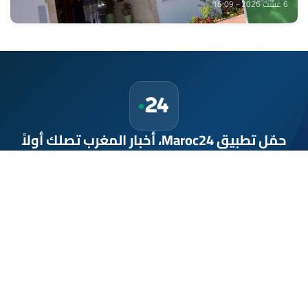
6 غشت 2026 - 16:09
حمّل تطبيق Maroc24، أخبار المغرب تصلك أولاً
تطبيق أخبار المغرب 24 يوفّر لكم متابعة مباشرة لكل الأحداث التي تهمّ
المغرب ومغاربة العالم لحظة بلحظة، مع إشعارات فورية وتغطية
شاملة لكل المستجدات.
تحميل على
App Store
متوفر على
Google Play