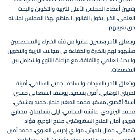
بتعيين أعضاء المجلس الأعلى للتربية والتكوين والبحث
العلمي، الذين يخول القانون المنظم لهذا المجلس لجلالته
حق تعيينهم.
ويتعلق الأمر بعشرين عضوا من فئة الخبراء والمتخصصين،
مشهود لهم بالخبرة والكفاءة في مجالات التربية والتكوين
والبحث العلمي والثقافة، مع مراعاة التنوع والتكامل بين
التخصصات.
ويتعلق الأمر بالسيدات والسادة : جميل السالمي، أمينة
لمريني الوهابي، أمين بنسعيد، يوسف السعداني حسني،
آسية أقصبي مسفر، محمد الصغير جنجار، حميد بوشيخي،
محمد البرنوصي، عائشة الحجامي، ليلى بنسليمان، مختاري
قويدر، أمال الفلاح السغروشني، صلاح الوديع، فؤاد
شفيقي، جمال بلحرش، مولاي إدريس العلوي، محمد أمين
الصبيحي، محمد سلاسي سنو، رشيد بن الزين، وفاطمة