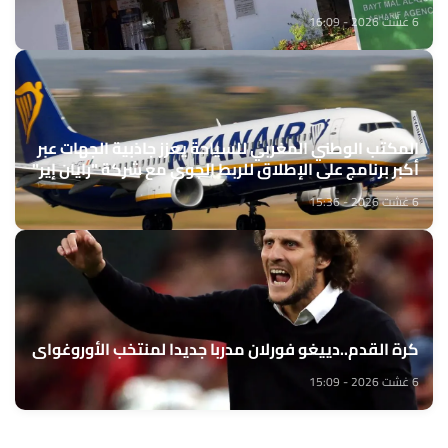
6 غشت 2026 - 16:09
المكتب الوطني المغربي للسياحة يعزز جاذبية الجهات عبر
أكبر برنامج على الإطلاق للربط الجوي مع شركة "رايان إير"
6 غشت 2026 - 15:36
كرة القدم..دييغو فورلان مدربا جديدا لمنتخب الأوروغواي
6 غشت 2026 - 15:09