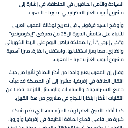
السيادة والأمن الطاقيين في المنطقة، في إشارة إلى
مشروع أنبوب الغاز الاستراتيجي نيجيريا - المغرب.
وأوضح السيد فيغوتي، في تصريح لوكالة المغرب العربي
للأنباء على هامش الدورة ال25 من معرضي "إيكوموندو"
و"كي إنرجي"، أن المملكة تراهن اليوم على الربط الكهربائي
والغازي، مما يعزز استقلالها، واستقلال القارة، مبرزا أهمية
مشروع أنبوب الغاز نيجيريا - المغرب.
وقال إن المغرب يعتبر واحدا من أكثر النماذج تأثيرا من حيث
انتقال الطاقة في إفريقيا، مشيرا إلى أن المملكة قد عبأت
جميع الاستراتيجيات والسياسات والوسائل اللازمة، فضلا عن
التقنيات الأكثر ابتكارا للنجاح في مشروع من هذا القبيل.
كما أشاد الأمين العام لهذه المؤسسة، التي تضم شبكة
كبيرة من فاعلي قطاع الطاقة النظيفة في إفريقيا وأوروبا،
بالتعاون المثمر بين (RES4Africa) والمغرب، معلنا عن تعزيز