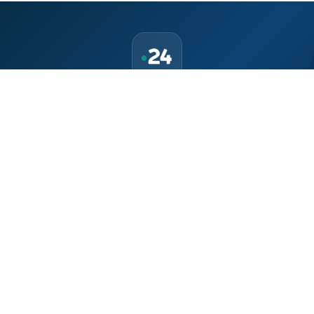
حمّل تطبيق Maroc24، أخبار المغرب تصلك أولاً
تطبيق أخبار المغرب 24 يوفّر لكم متابعة مباشرة لكل الأحداث التي تهمّ
المغرب ومغاربة العالم لحظة بلحظة، مع إشعارات فورية وتغطية
شاملة لكل المستجدات.
تحميل على
App Store
متوفر على
Google Play