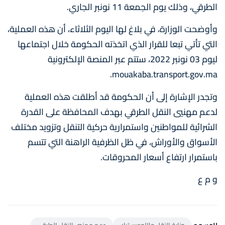
الطرقي، وذلك يوم الجمعة 11 نونبر الجاري.
وأوضحت الوزارة، في بلاغ لها اليوم الثلاثاء، أن هذه العملية،
التي تأتي تبعا للقرار الذي اتخذته الحكومة خلال اجتماعها
ليوم 03 نونبر 2022، ستتم عبر المنصة الإلكترونية
mouakaba.transport.gov.ma.
وتجدر الإشارة إلى أن الحكومة قد أطلقت هذه العملية
لدعم مهنيي النقل الطرقي بهدف المحافظة على القدرة
الشرائية للمواطنين واستمرارية حركية التنقل وتزويد مختلف
الأسواق والأوراش، في ظل الظرفية الراهنة التي تتسم
باستمرار ارتفاع أسعار المحروقات.
و م ع
الوسوم
وزارة النقل واللوجيستيك
دعم مهنيي النقل الطرقي