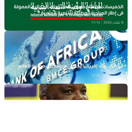
الخميسات ..افتتاح معرض للمنتوجات المجالية الممولة
في إطار المبادرة الوطنية للتنمية البشرية
8 غشت 2026 - 17:12
الناظور.. بنك إفريقيا يحتفي بزبنائه من مغاربة العالم
8 غشت 2026 - 15:35
بيتسو موسيماني مدربا جديدا لـ"بافانا بافانا
8 غشت 2026 - 15:01