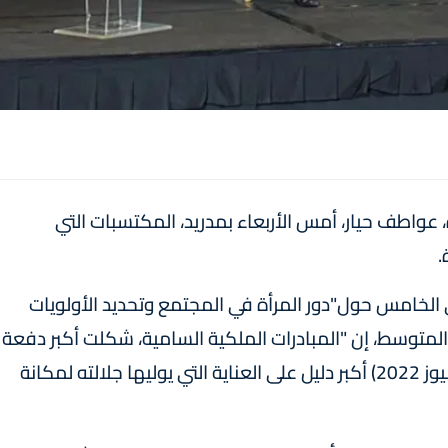
، عواطف حيار، أمس الأربعاء بمدريد، المكتسبات التي
.
ي الخامس حول"دور المرأة في المجتمع وتحديد الأولويات
المتوسط، إن "المبادرات الملكية السامية، شكلت أكبر دفعة
لحقوق النساء، ولعل خطاب العرش الأخير (30 يوليوز 2022) أكبر دليل على العناية التي يوليها جلالته لمكانة