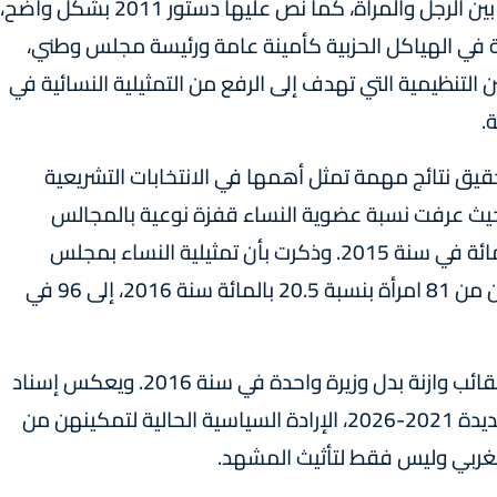
وأضافت أنه في إطار التعجيل بالمساواة الفعلية بين الرجل والمرأة، كما نص عليها دستور 2011 بشكل واضح،
 في الهياكل الحزبية كأمينة عامة ورئيسة مجلس وطني،
لتنظيمية التي تهدف إلى الرفع من التمثيلية النسائية في
.
يق نتائج مهمة تمثل أهمها في الانتخابات التشريعية
هوية والجماعية الأخيرة في 8 شتنبر 2021، حيث عرفت نسبة عضوية النساء قفزة نوعية بالمجالس
الاقليمية لتصل إلى 35.60 بالمائة مقابل 4.5 بالمائة في سنة 2015. وذكرت بأن تمثيلية النساء بمجلس
النواب عرفت أيضا تطورا ملحوظا، إذ انتقل عددهن من 81 امرأة بنسبة 20.5 بالمائة سنة 2016، إلى 96 في
وأشارت أيضا إلى أن الحكومة تضم ست وزیرات بحقائب وازنة بدل وزيرة واحدة في سنة 2016. ويعكس إسناد
حقائب وزارية استراتيجية للنساء في الحكومة الجديدة 2021-2026، الإرادة السياسية الحالية لتمكينهن من
مغربي وليس فقط لتأثيث المشهد.