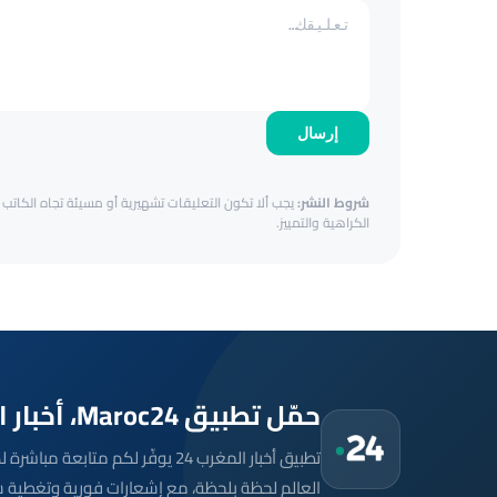
إرسال
شروط النشر:
يجب ألا تكون التعليقات تشهيرية أو مسيئة تجاه الكاتب أ
الكراهية والتمييز.
حمّل تطبيق Maroc24، أخبار المغرب تصلك أولاً
تطبيق أخبار المغرب 24 يوفّر لكم متا
العالم لحظة بلحظة، مع إشعارات فورية وتغطية 