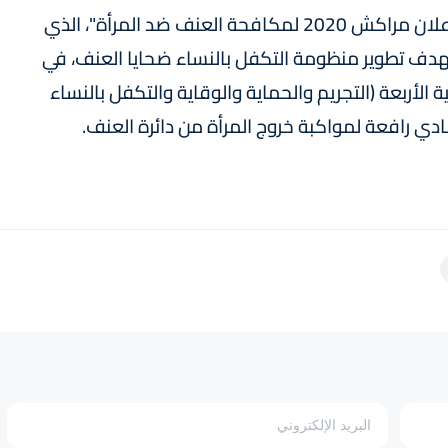
وبهذه المناسبة، أكدت عزم المغرب على تنفيذ "إعلان مراكش 2020 لمكافحة العنف ضد المرأة"، الذي
بهدف تطوير منظومة التكفل بالنساء ضحايا العنف، في
الأربعة (التجريم والحماية والوقاية والتكفل بالنساء
دي رافعة لمواكبة خروج المرأة من دائرة العنف.