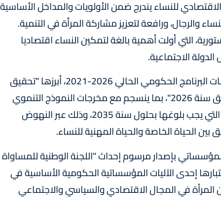
الاقتصادي للنساء يندرج ضمن الأولويات والمداخل الأساسية
ساء والرجال، ورافعة لتعزيز مشاركة المرأة في التنمية.
رية، التي أولت أهمية بالغة لتمكين النساء اقتصاديا
لدولة الاجتماعية.
وتابعت أن ذلك ترجمته مجموعة من تدابير والتزامات البرنامج الحكومي الحالي 2026-2021، أبرزها "تحقيق
أكثر من 30 بالمائة من نسبة نشاط النساء في أفق سنة 2026"، بما ينسجم مع مخرجات النموذج التنموي
الجديد الذي حدد 45 بالمائة كنسبة نشاط النساء التي يجب بلوغها بحلول سنة 2035، وذلك عبر النهوض
 بين الحياة الخاصة والحياة المهنية للنساء.
طار المؤسساتي بإصدار مرسوم إحداث "اللجنة الوطنية للمساواة
نسين وتمكين المرأة" في يونيو 2022، باعتبارها إحدى الآليات المؤسساتية الحكومية الأساسية في
 المرأة في المجال الاقتصادي والسياسي والاجتماعي