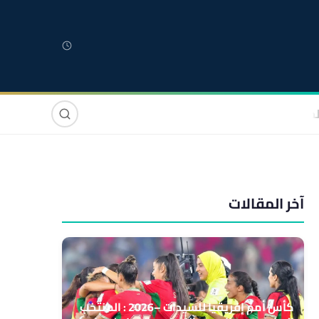
لمغربية
مغاربة العالم
دولي
صوت وصورة
آخر المقالات
كأس أمم إفريقيا للسيدات –2026 : المنتخب