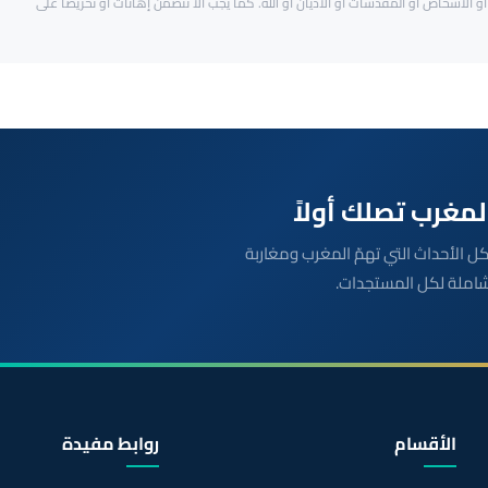
و الأشخاص أو المقدسات أو الأديان أو الله. كما يجب ألا تتضمن إهانات أو تحريضاً على
بعة مباشرة لكل الأحداث التي تهمّ المغرب ومغاربة
شاملة لكل المستجدات.
الأقسام
روابط مفيدة