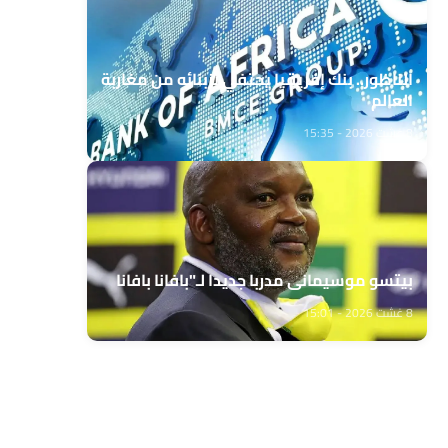
الناظور.. بنك إفريقيا يحتفي بزبنائه من مغاربة
العالم
8 غشت 2026 - 15:35
بيتسو موسيماني مدربا جديدا لـ"بافانا بافانا
8 غشت 2026 - 15:01