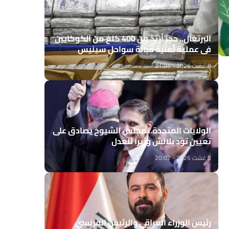
البرتغال.. حجز أزيد من 400 كلغ من الكوكايين
في عملية أمنية قبالة سواحل سينيس
8 غشت 2026 - 21:01
الولايات المتحدة.. مجلس الشيوخ يصادق على
تعيين تود بلانش وزيرا للعدل
8 غشت 2026 - 20:02
رئيس الوزراء العراقي والرئيس الفرنسي