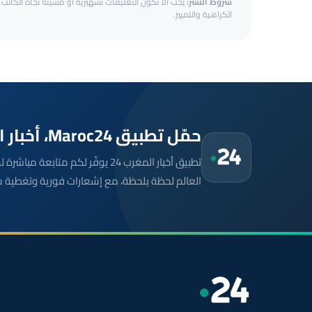
شروط النشر:
يجب ألا تكون التعليقات تشهيرية أو مسيئة تجاه الكاتب أ
الكراهية والتمييز.
حمّل تطبيق Maroc24، أخبار المغرب تصلك أولاً
تطبيق أخبار المغرب 24 يوفّر لكم متا
العالم لحظة بلحظة، مع إشعارات فورية وتغطية 