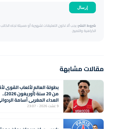
إرسال
شروط النشر:
يجب ألا تكون التعليقات تشهيرية أو مسيئة تجاه الكاتب أ
الكراهية والتمييز.
مقالات مشابهة
بطولة العالم لألعاب القوى لأ
من 20 سنة (أوريغون 2026)..
العداء المغربي أسامة الردوان
يحرز برونزية سباق 1500 متر
9 غشت 2026 - 23:07