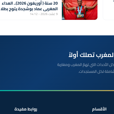
20 سنة ( أوريغون 2026).. العداء
المغربي عماد بوشجدة يتوج بطلا
للعالم في سباق 800 متر
9 غشت 2026 - 14:12
بعة مباشرة لكل الأحداث التي تهمّ المغرب ومغاربة
شاملة لكل المستجدات.
الأقسام
روابط مفيدة