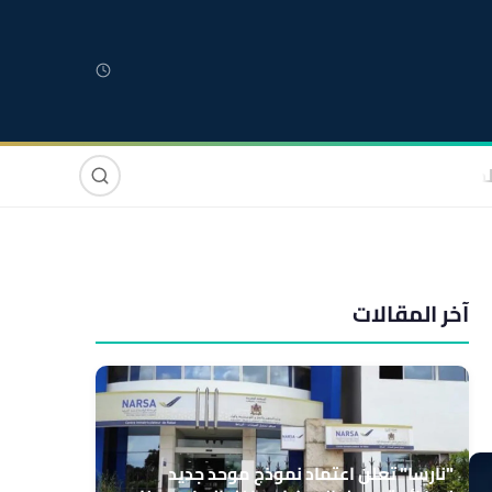
لمغربية
مغاربة العالم
دولي
صوت وصورة
آخر المقالات
"نارسا" تعلن اعتماد نموذج موحد جديد