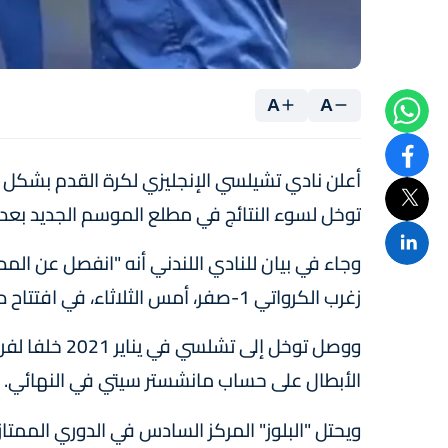
A
A
أعلن نادي تشيلسي الإنجليزي لكرة القدم بشكل مف
توخل لسوء النتائج في مطلع الموسم الجديد بعد ا
وجاء في بيان للنادي اللندني أنه "انفصل عن ال
زغرب الكرواتي 1-صفر، أمس الثلاثاء، في افتتاح دور المجموعات من دوري أبطال أوروبا.
ووصل توخل إلى
الأبطال على حساب مانشستر سيتي في النهائي.
ويحتل "البلوز" المركز السادس في الدوري الممتاز 