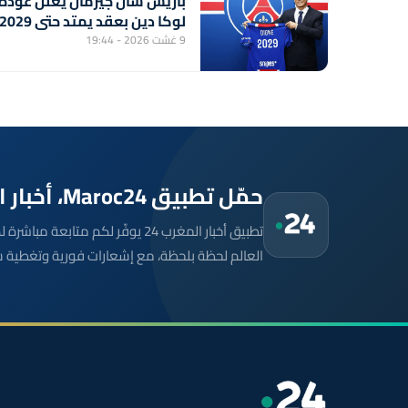
باريس سان جيرمان يعلن عودة
لوكا دين بعقد يمتد حتى 2029
9 غشت 2026 - 19:44
حمّل تطبيق Maroc24، أخبار المغرب تصلك أولاً
تطبيق أخبار المغرب 24 يوفّر لكم متا
العالم لحظة بلحظة، مع إشعارات فورية وتغطية 