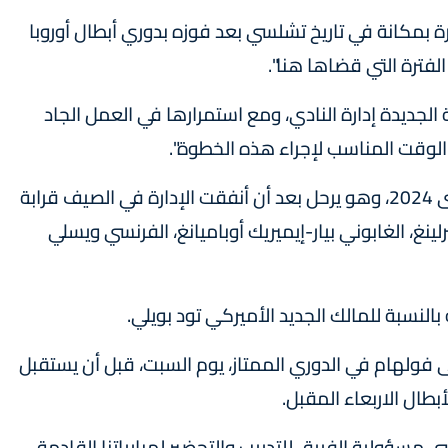
 بمكانة في تاريخ تشلسي بعد فوزه بدوري أبطال أوروبا
لفترة التي قضاها هنا".
المالكة الجديدة إدارة النادي، ومع استمرارها في العمل الجاد
الوقت المناسب لإجراء هذه الخطوة".
وكان توخل (49 عاما) مرتبطا بعقد مع النادي حتى 2024، وهو يرحل بعد أن أنفقت الإدارة في الصيف قرابة
رلينغ، الغابوني بيار-إيميريك أوباميانغ، الفرنسي ويسلي
بالنسبة للمالك الجديد الأميركي تود بويلي.
 فولهام في الدوري الممتاز، يوم السبت، قبل أن يستقبل
بطال الاربعاء المقبل.
 مسؤولية الفريق للتدريب والتحضير لمبارياتنا القادمة