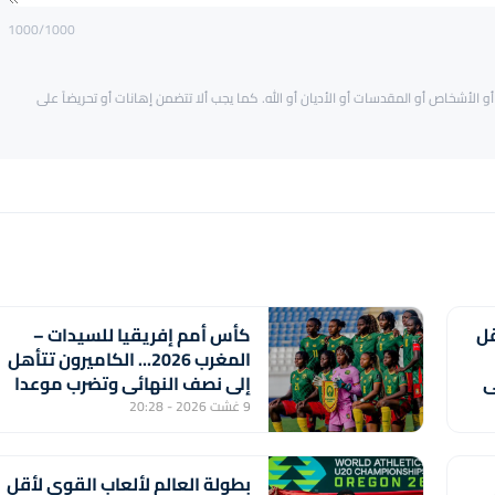
1000
/1000
و الأشخاص أو المقدسات أو الأديان أو الله. كما يجب ألا تتضمن إهانات أو تحريضاً على
قل
كأس أمم إفريقيا للسيدات –
المغرب 2026... الكاميرون تتأهل
ي
إلى نصف النهائي وتضرب موعدا
مع المنتخب المغربي
9 غشت 2026 - 20:28
بطولة العالم لألعاب القوى لأقل