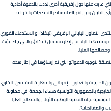
تي عبرت عنها دول إفريقية أخرى نددت بالدعوة أحادية
ي اليابان وفي انتهاك لمساطر التحضيرات والقواعد
دى التعاون الياباني الإفريقي (تيكاد)، و الاستدعاء الفوري
موقف هذا البلد في إطار مسلسل (تيكاد)، والذي جاء ليؤكد
ومصالحها العليا.
علقة بتوجيه الدعواتو التي تم إرساؤها في إطار هذه
الخارجية والتعاون الإفريقي والمغاربة المقيمين بالخارج،
الخارجية بالجمهورية التونسية مساء الجمعة، في محاولة
التونسية تجاه القضية الوطنية الأولى والمصالح العليا
ات والمغالطات".