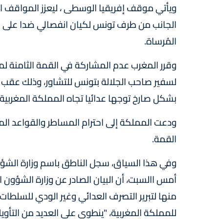
ويأتي موقف إفريقيا الوسطى ، ليعزز المواقف ال
الجانب من طرف تونس لكيان انفصالي ضدا على رأ
المُرساة.
وقرر المغرب عدم المشاركة في القمة الثامنة لمنت
لسفير صاحب الجلالة بتونس للتشاور، وذلك عقب 
بشكل صارخ توجها عدائيا تجاه المملكة المغربية 
ودعت المملكة إلى احترام المساطر والقواعد المت
القمة.
وفي هذا السياق، سجل الناطق باسم وزارة الشؤون 
أمس االسبت، أن البيان الصادر عن وزارة الشؤون 
منها لتبرير التصرف العدائي وغير الودي للسلطات 
للمملكة المغربية، "ينطوي على العديد من التأويل