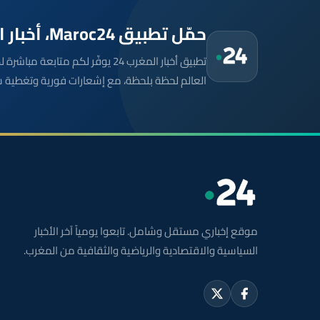
حمّل تطبيق Maroc24، أخبار المغرب تصلك أولاً
تطبيق أخبار المغرب 24 يوفّر لكم متا
العالم لحظة بلحظة، مع إشعارات فورية وتغطية 
موقع إخباري مستقل وشامل. تابعوا يومياً آخر الأخبار
السياسية والاقتصادية والرياضية والثقافية من المغرب.