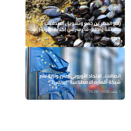
رفع الحظر عن جمع وتسويق الصدفيات
بمنطقة واد لاو-قاع سراس (كتابة الدولة)
7 غشت 2026 - 16:35
اتصالات.. الاتحاد الأوروبي يسرع وتيرة نشر
شبكة أقماره الاصطناعية "إيريس2"
7 غشت 2026 - 16:29