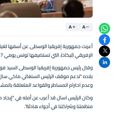
A
A
أعربت جمهورية إفريقيا الوسطى عن أسفها لغياب 
الإفريقي (تيكاد)، التي تستضيفها تونس يومي 27 و 28 غشت.
وقال رئيس جمهورية إفريقيا الوسطى السيد فوست
بلاده "تدعم موقف الرئيس السنغالي ماكي سال ا
وعدم احترام المساطر والقواعد المتعلقة بالمش
وكان الرئيس اسال قد أعرب عن أمله في "إيجاد 
منظمتنا وشراكتنا في أجواء هادئة".