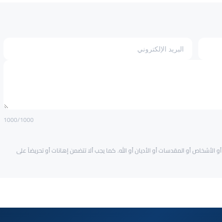
1000
/1000
و الأشخاص أو المقدسات أو الأديان أو الله. كما يجب ألا تتضمن إهانات أو تحريضاً على