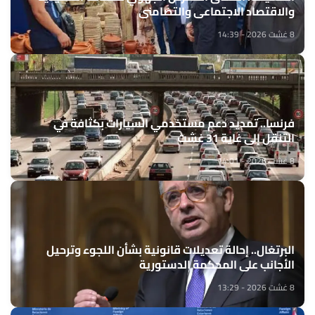
والاقتصاد الاجتماعي والتضامني
8 غشت 2026 - 14:39
فرنسا.. تمديد دعم مستخدمي السيارات بكثافة في
التنقل إلى غاية 31 غشت
8 غشت 2026 - 14:01
البرتغال.. إحالة تعديلات قانونية بشأن اللجوء وترحيل
الأجانب على المحكمة الدستورية
8 غشت 2026 - 13:29