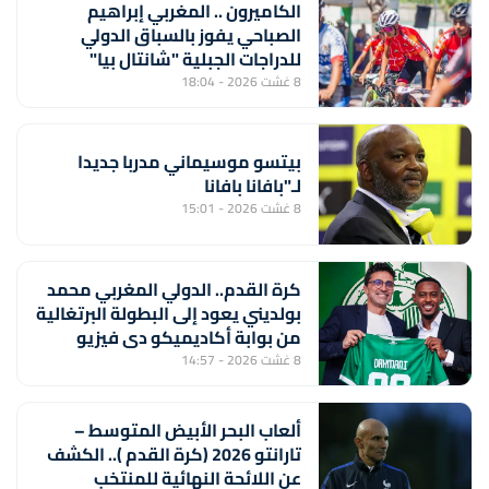
الكاميرون .. المغربي إبراهيم
الصباحي يفوز بالسباق الدولي
للدراجات الجبلية "شانتال بيا"
8 غشت 2026 - 18:04
بيتسو موسيماني مدربا جديدا
لـ"بافانا بافانا
8 غشت 2026 - 15:01
كرة القدم.. الدولي المغربي محمد
بولديني يعود إلى البطولة البرتغالية
من بوابة أكاديميكو دي فيزيو
8 غشت 2026 - 14:57
ألعاب البحر الأبيض المتوسط –
تارانتو 2026 (كرة القدم ).. الكشف
عن اللائحة النهائية للمنتخب