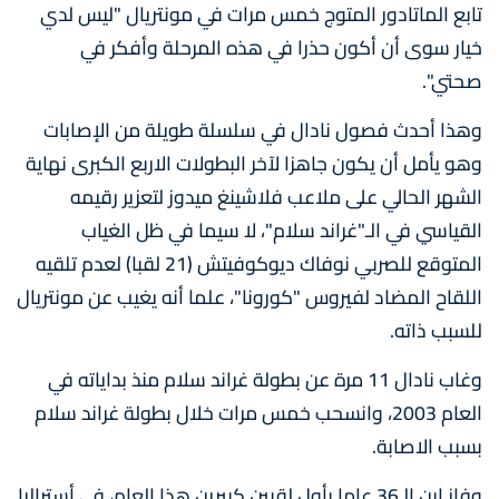
تابع الماتادور المتوج خمس مرات في مونتريال "ليس لدي
خيار سوى أن أكون حذرا في هذه المرحلة وأفكر في
صحتي".
وهذا أحدث فصول نادال في سلسلة طويلة من الإصابات
وهو يأمل أن يكون جاهزا لآخر البطولات الاربع الكبرى نهاية
الشهر الحالي على ملاعب فلاشينغ ميدوز لتعزير رقيمه
القياسي في الـ"غراند سلام"، لا سيما في ظل الغياب
المتوقع للصربي نوفاك ديوكوفيتش (21 لقبا) لعدم تلقيه
اللقاح المضاد لفيروس "كورونا"، علما أنه يغيب عن مونتريال
للسبب ذاته.
وغاب نادال 11 مرة عن بطولة غراند سلام منذ بداياته في
العام 2003، وانسحب خمس مرات خلال بطولة غراند سلام
بسبب الاصابة.
وفاز إبن الـ36 عاما بأول لقبين كبيرين هذا العام، في أستراليا