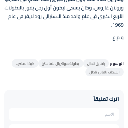
ورولان غاروس، وكان يسعى ليكون أول رجل يفوز بالبطولات
الأربع الكبرى في عام واحد منذ الاسترالي رود لايفر في عام
1969.
و م ع
الوسوم
رافايل نادال
بطولة مونتريال للماسترز
كرة المضرب
انسحاب رافايل نادال
اترك تعليقاً