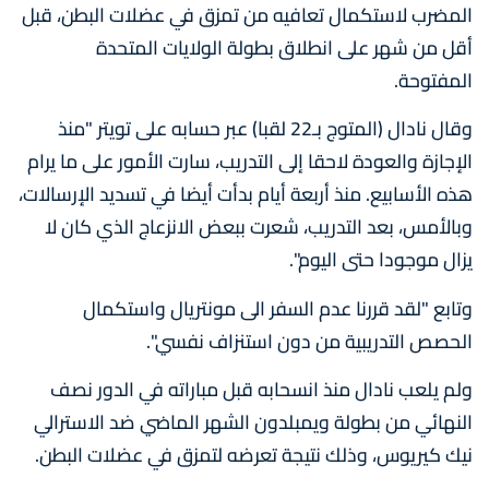
المضرب لاستكمال تعافيه من تمزق في عضلات البطن، قبل
أقل من شهر على انطلاق بطولة الولايات المتحدة
المفتوحة.
وقال نادال (المتوج بـ22 لقبا) عبر حسابه على تويتر "منذ
الإجازة والعودة لاحقا إلى التدريب، سارت الأمور على ما يرام
هذه الأسابيع. منذ أربعة أيام بدأت أيضا في تسديد الإرسالات،
وبالأمس، بعد التدريب، شعرت ببعض الانزعاج الذي كان لا
يزال موجودا حتى اليوم".
وتابع "لقد قررنا عدم السفر الى مونتريال واستكمال
الحصص التدريبية من دون استنزاف نفسي".
ولم يلعب نادال منذ انسحابه قبل مباراته في الدور نصف
النهائي من بطولة ويمبلدون الشهر الماضي ضد الاسترالي
نيك كيريوس، وذلك نتيجة تعرضه لتمزق في عضلات البطن.