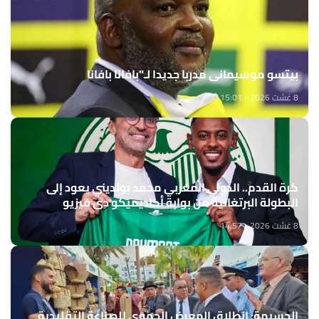
بيتسو موسيماني مدربا جديدا لـ"بافانا بافانا
8 غشت 2026 - 15:01
كرة القدم.. الدولي المغربي محمد بولديني يعود إلى
البطولة البرتغالية من بوابة أكاديميكو دي فيزيو
8 غشت 2026 - 14:57
الحسيمة: انطلاق المعرض الجهوي للصناعة التقليدية