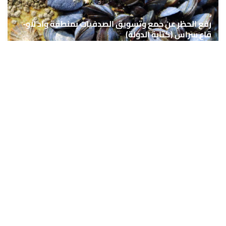
رفع الحظر عن جمع وتسويق الصدفيات بمنطقة واد لاو-
قاع سراس (كتابة الدولة)
7 غشت 2026 - 16:35
اتصالات.. الاتحاد الأوروبي يسرع وتيرة نشر شبكة أقماره
الاصطناعية "إيريس2"
7 غشت 2026 - 16:29