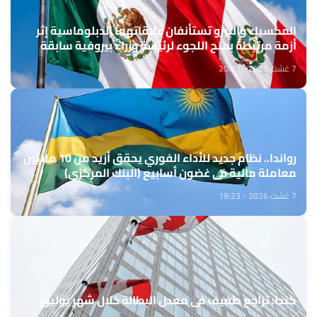
المكسيك والبيرو تستأنفان علاقاتهما الدبلوماسية إثر
أزمة مرتبطة بمنح اللجوء لرئيسة وزراء بيروفية سابقة
7 غشت 2026 - 20:31
رواندا.. نظام جديد للأداء الفوري يحقق أزيد من 10 ملايين
معاملة مالية في غضون أسابيع (البنك المركزي)
7 غشت 2026 - 19:23
كندا: تراجع طفيف في معدل البطالة خلال شهر يوليوز