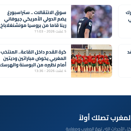
رك
سوق الانتقالات .. ستراسبورغ
ي
يضم الدولي الأمريكي جيوفاني
رينا قاما من بروسيا مونشنغلاباخ
5 غشت 2026 - 11:03
د
كرة القدم داخل القاعة.. المنتخب
المغربي يخوض مباراتين وديتين
أمام نظيره من البوسنة والهرسك
4 غشت 2026 - 13:36
بعة مباشرة لكل الأحداث التي تهمّ المغرب ومغاربة