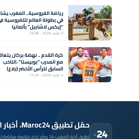
رياضة الفروسية.. المغرب يشا
في بطولة العالم لللفروسية ف
"إيكس لاشابيل" بألمانيا
5 غشت 2026 - 16:08
كرة القدم .. نهضة بركان يتعاق
مع المدرب "بوبيستا" ،الناخب
السابق للرأس الأخضر (بلاغ)
4 غشت 2026 - 17:49
حمّل تطبيق Maroc24، أخبار المغرب تصلك أولاً
تطبيق أخبار المغرب 24 يوفّر لكم متا