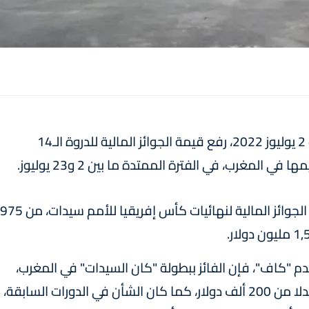
أعلن الاتحاد الإفريقي لكرة القدم "كاف"، السبت 2 يوليوز 2022، رفع قيمة الجوائز المالية للدروة الـ14
لمغرب، في الفترة الممتدة ما بين 2 و23 يوليوز.
قرر الاتحاد الإفريقي لكرة القدم، الرفع من قيمة الجوائز المالية لنهائيات كأس إفريقيا للأمم سيدات، من 975
لقدم "كاف"، فإن الفائز ببطولة "كان السيدات" في المغرب،
سيحصل على جائزة مالية قدرها 500 ألف دولار، بدلا من 200 ألف دولار، كما كان الشأن في الدورات السابقة،