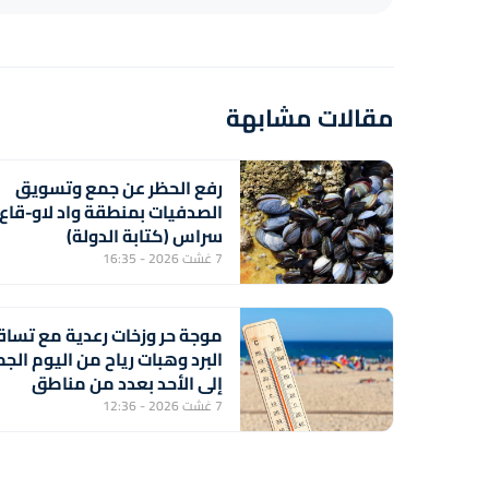
مقالات مشابهة
رفع الحظر عن جمع وتسويق
الصدفيات بمنطقة واد لاو-قاع
سراس (كتابة الدولة)
7 غشت 2026 - 16:35
موجة حر وزخات رعدية مع تسا
البرد وهبات رياح من اليوم الج
إلى الأحد بعدد من مناطق
المملكة (نشرة إنذارية)
7 غشت 2026 - 12:36