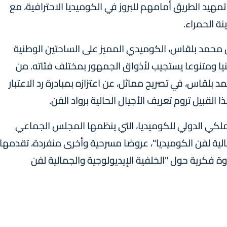
مهيد الطريق أمامهم للبروز في الكوميديا الاحترافية، مع
ة الحمراء.
 محمد بلقاس، الكوميدي المميز على الساحتين الوطنية
يا ومتنوعا يستجيب لأذواق الجمهور بمختلف فئاته. من
مد بلقاس، في تصريح مماثل، عن اعتزازه بمبادرة رد الاعتبار
القبيل تروم تعريف الأجيال الحالية برواد الفن.
لملكي الدولي للكوميديا، التي ينظمها المجلس الجماعي
الية لفن الكوميديا"، عروضا مسرحية وأخرى منفردة، تقدمها
 فكرية حول "الخلفية الإيديولوجية والجمالية لفن