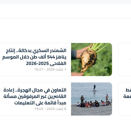
الشمندر السكري بدكالة.. إنتاج
يناهز 544 ألف طن خلال الموسم
الفلاحي 2025-2026
7 غشت 2026 - 16:27
قط
التعاون في مجال الهجرة.. إعادة
معة
القاصرين غير المرفوقين مسألة
مبدأ قائمة على التعليمات
الملكية السامية (مصدر
6 غشت 2026 - 19:45
دبلوماسي)