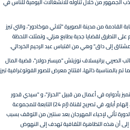
ذب الجمهور من خلال تناوله للانشغالات اليومية للناس في
القادمة من مدينة الصويرة "ثلاثي موكادور"، والتي تبرز
 على التطرق لقضايا جدية بطابع هزلي. وتمثلت اللحظة
مشتاق إلى داق" وهي من اقتباس عبد الرحيم الخردالي.
ب الصربي برانيسلاف نوزيتش "ميستر دولار"، قضية المال
ا تم بالمناسبة ذاتها، افتتاح معرض للصور الفوتوغرافية تبرز
ميز بأدواره في أعمال من قبيل "الحراز"، و "سيدي قدور
العلمي". وقالت مديرة المسرح الملكي بمراكش، إلهام أبارو، في تصريح لقناة (إم 24) التابعة للمجموعة
 الدورة تأتي لإحياء المهرجان بعد سنتين من التوقف بسبب
لسلبية لفيروس كوفيد-19، مشيرة إلى أن هذه التظاهرة الثقافية تهدف إلى النهوض