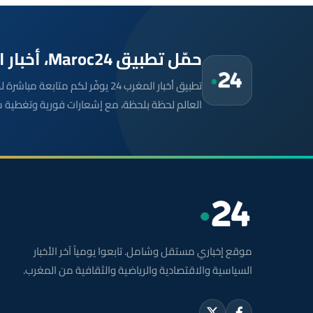
حمّل تطبيق Maroc24، أخبار المغرب تصلك أولاً
تطبيق أخبار المغرب 24 يوفّر لكم متا
العالم لحظة بلحظة، مع إشعارات فورية وتغطية 
موقع إخباري مستقل وشامل. تابعوا يومياً آخر الأخبار
السياسية والاقتصادية والرياضية والثقافية من المغرب.