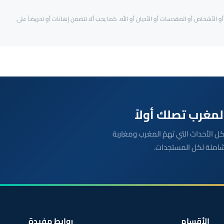
و الأشخاص أو المقدسات أو الأديان أو الله. كما يجب ألا تتضمن إهانات أو تحريضاً على
بعة مباشرة لكل الأحداث التي تهمّ المغرب ومغاربة
شاملة لكل المستجدات.
الأقسام
روابط مفيدة