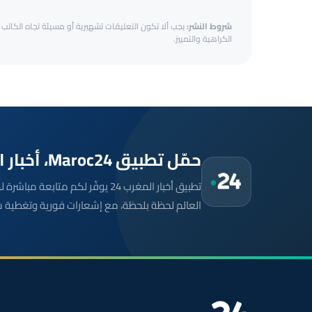
شروط النشر:
يجب ألا تكون التعليقات تشهيرية أو مسيئة تجاه الكاتب أ
الكراهية والتمييز.
حمّل تطبيق Maroc24، أخبار المغرب تصلك أولاً
تطبيق أخبار المغرب 24 يوفّر لكم متا
العالم لحظة بلحظة، مع إشعارات فورية وتغطية 