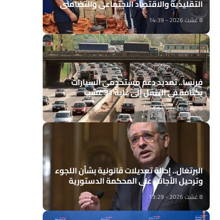
التقليدية والاقتصاد الاجتماعي والتضامني
8 غشت 2026 - 14:39
فرنسا.. تمديد دعم مستخدمي السيارات
بكثافة في التنقل إلى غاية 31 غشت
8 غشت 2026 - 14:01
البرتغال.. إحالة تعديلات قانونية بشأن اللجوء
وترحيل الأجانب على المحكمة الدستورية
8 غشت 2026 - 13:29