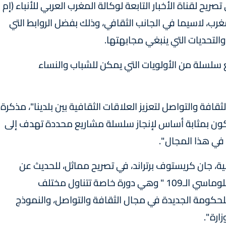
ح لقناة الأخبار التابعة لوكالة المغرب العربي للأنباء (إم
مغرب، لاسيما في الجانب الثقافي، وذلك بفضل الروابط التي
التحديات التي ينبغي مجابهتها.
سلسلة من الأولويات التي يمكن للشباب والنساء
لثقافة والتواصل لتعزيز العلاقات الثقافية بين بلدينا"، مذكرة
ئية منذ سنة 2004 "، والتي ستكون بمثابة أساس لإنجاز سلسلة مشاريع محددة تهدف إلى
في هذا المجال ".
ة، جان كريستوف برتراند، في تصريح مماثل، للحديث عن
أهداف هذا اللقاء الذي يندرج ضمن الملتقى الدبلوماسي الـ109 " وهي دورة خاصة تتناول مختلف
نية خاصة الـ100 يوم الأولى للحكومة الجديدة في مجال الثقافة والتواصل، والنموذج
رة ".