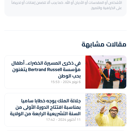
الأشخاص أو المقدسات أو الأديان أو الله. كما يجب ألا تتضمن إهانات أو تحريضاً
على الكراهية والتمييز.
مقالات مشابهة
في ذكرى المسيرة الخضراء.. أطفال
مؤسسة Bertrand Russell يتغنون
بحب الوطن
6 نونبر 2024 - 15:53
جلالة الملك يوجه خطابا ساميا
بمناسبة افتتاح الدورة الأولى من
السنة التشريعية الرابعة من الولاية
التشريعية الحادية عشرة
11 أكتوبر 2024 - 17:42