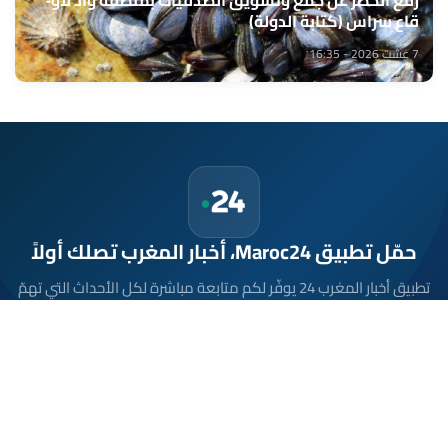
رفع الحظر عن جمع وتسويق الصدفيات بمنطقة واد لاو-
قاع سراس (كتابة الدولة)
7 غشت 2026 - 16:35
حمّل تطبيق Maroc24، أخبار المغرب تصلك أولاً
تطبيق أخبار المغرب 24 يوفّر لكم متابعة مباشرة لكل الأحداث التي تهمّ
المغرب ومغاربة العالم لحظة بلحظة، مع إشعارات فورية وتغطية
شاملة لكل المستجدات.
تحميل على
App Store
متوفر على