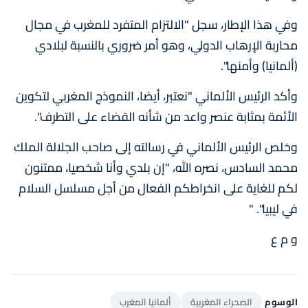
وفي هذا الإطار، سجل "الالتزام المتفرد للمغرب في مجال
محاربة الإرهاب الدولي، وهو أمر ضروري بالنسبة لبلادي
(ألمانيا) وأمنها".
وأكد الرئيس الألماني "نعتبر، أيضا، النموذج المغربي لتكوين
الأئمة بمثابة عنصر واعد من شأنه القضاء على التطرف".
وخلص الرئيس الألماني في رسالته إلى صاحب الجلالة الملك
محمد السادس، نصره الله، "إن بلدي وأنا شخصيا، ممتنون
لكم للغاية على انخراطكم الفعال من أجل مسلسل السلام
في ليبيا". "
و م ع
الوسوم
الصحراء المغربية
ألمانيا المغرب