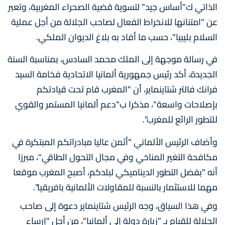
الذاتي ك"أساس جيد" لتسوية قضية الصحراء المغربية، وتعبر
عن "امتنانها للانخراط الفعال لصاحب الجلالة من أجل عملية
السلام بليبيا"، حسب ما أفاد به بلاغ الديوان الملكي.
في رسالة موجهة إلى الملك محمد السادس، بمناسبة السنة
الجديدة، أكد رئيس جمهورية ألمانيا الاتحادية فخامة السيد
فرانك فالتر شتاينماير، أن "المغرب قام تحت قيادتكم
بإصلاحات واسعة"، مذكرا ب"دعم ألمانيا المستمر والقوي
للتطور الرائع للمغرب".
وأضاف الرئيس الألماني "أثمن عاليا مبادراتكم المبتكرة في
مكافحة التغير المناخي وفي مجال التحول الطاقي"، مبرزا
أنه "بفضل التطور الديناميكي لبلدكم، أصبح المغرب موقعا
مهما للاستثمار بالنسبة للمقاولات الألمانية بافريقيا".
وفي هذا السياق، وجه الرئيس شتاينماير دعوة إلى صاحب
الجلالة للقيام بـ "زيارة دولة إلى ألمانيا"، من أجل "إرساء