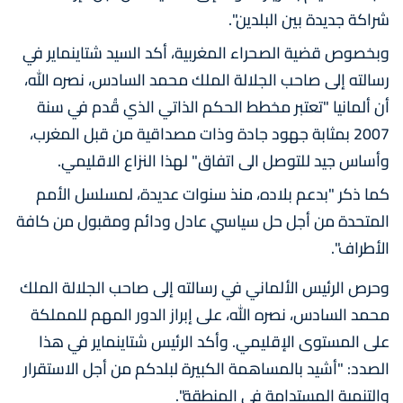
شراكة جديدة بين البلدين".
وبخصوص قضية الصحراء المغربية، أكد السيد شتاينماير في
رسالته إلى صاحب الجلالة الملك محمد السادس، نصره الله،
أن ألمانيا "تعتبر مخطط الحكم الذاتي الذي قُدم في سنة
2007 بمثابة جهود جادة وذات مصداقية من قبل المغرب،
وأساس جيد للتوصل الى اتفاق" لهذا النزاع الاقليمي.
كما ذكر "بدعم بلاده، منذ سنوات عديدة، لمسلسل الأمم
المتحدة من أجل حل سياسي عادل ودائم ومقبول من كافة
الأطراف".
وحرص الرئيس الألماني في رسالته إلى صاحب الجلالة الملك
محمد السادس، نصره الله، على إبراز الدور المهم للمملكة
على المستوى الإقليمي. وأكد الرئيس شتاينماير في هذا
الصدد: "أشيد بالمساهمة الكبيرة لبلدكم من أجل الاستقرار
والتنمية المستدامة في المنطقة".