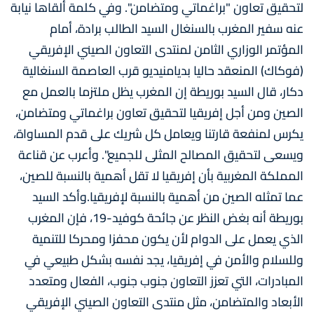
لتحقيق تعاون "براغماتي ومتضامن". وفي كلمة ألقاها نيابة
عنه سفير المغرب بالسنغال السيد الطالب برادة، أمام
المؤتمر الوزاري الثامن لمنتدى التعاون الصيني الإفريقي
(فوكاك) المنعقد حاليا بديامنيديو قرب العاصمة السنغالية
دكار، قال السيد بوريطة إن المغرب يظل ملتزما بالعمل مع
الصين ومن أجل إفريقيا لتحقيق تعاون براغماتي ومتضامن،
يكرس لمنفعة قارتنا ويعامل كل شريك على قدم المساواة،
ويسعى لتحقيق المصالح المثلى للجميع". وأعرب عن قناعة
المملكة المغربية بأن إفريقيا لا تقل أهمية بالنسبة للصين،
عما تمثله الصين من أهمية بالنسبة لإفريقيا.وأكد السيد
بوريطة أنه بغض النظر عن جائحة كوفيد-19، فإن المغرب
الذي يعمل على الدوام لأن يكون محفزا ومحركا للتنمية
وللسلام والأمن في إفريقيا، يجد نفسه بشكل طبيعي في
المبادرات، التي تعزز التعاون جنوب جنوب، الفعال ومتعدد
الأبعاد والمتضامن، مثل منتدى التعاون الصيني الإفريقي