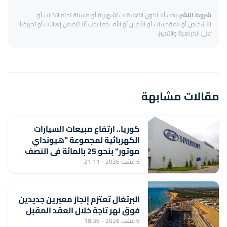
شروط النشر:
يجب ألا تكون التعليقات تشهيرية أو مسيئة تجاه الكاتب أو
الأشخاص أو المقدسات أو الأديان أو الله. كما يجب ألا تتضمن إهانات أو تحريضاً
على الكراهية والتمييز.
مقالات مشابهة
كوريا.. ارتفاع مبيعات السيارات
الكهربائية لمجموعة "هيونداي
موتور" بنحو 25 بالمائة في النصف
الأول من السنة
6 غشت 2026 - 21:11
البرتغال تعتزم إنجاز معبرين جديدين
فوق نهر تاجة خلال العقد المقبل
6 غشت 2026 - 18:36