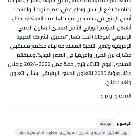
جميعا، شراكة مربحة للطرفين تخلق الثروة والفرص، شراكة
تضامنية تضع الإنسان وتطوره في صميم نهجنا".وافتتحت
أمس الإثنين في ديامنيديو، قرب العاصمة السنغالية دكار،
أشغال المؤتمر الوزاري الثامن لمنتدى التعاون الصيني
الإفريقي (فوكاك) تحت شعار "تعميق الشراكة الصينية
الإفريقية وتعزيز التنمية المستدامة لبناء مجتمع مستقبلي
مشترك بين الصين وإفريقيا في العصر الجديد“.وسيختتم
المنتدى اليوم الثلاثاء بتبنى خطة عمل 2022-2024 وإعلان
دكار، ورؤية 2035 للتعاون الصيني الإفريقي بشأن التعاون
وتغير المناخ.
المصدر: و م ع
الوسوم
بوريطة
وزير الشؤون الخارجية والتعاون الإفريقي والمغاربة المقيمين بالخارج