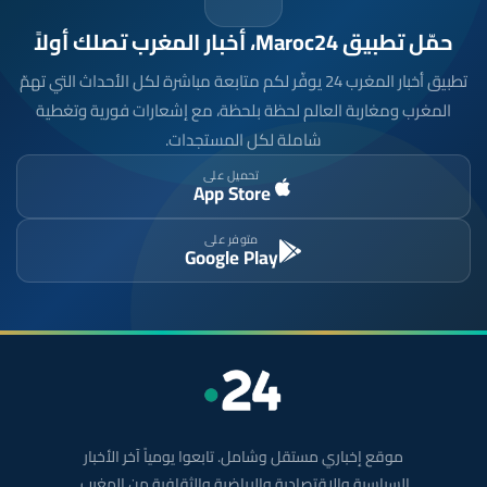
حمّل تطبيق Maroc24، أخبار المغرب تصلك أولاً
تطبيق أخبار المغرب 24 يوفّر لكم متابعة مباشرة لكل الأحداث التي تهمّ
المغرب ومغاربة العالم لحظة بلحظة، مع إشعارات فورية وتغطية
شاملة لكل المستجدات.
تحميل على
App Store
متوفر على
Google Play
موقع إخباري مستقل وشامل. تابعوا يومياً آخر الأخبار
السياسية والاقتصادية والرياضية والثقافية من المغرب.