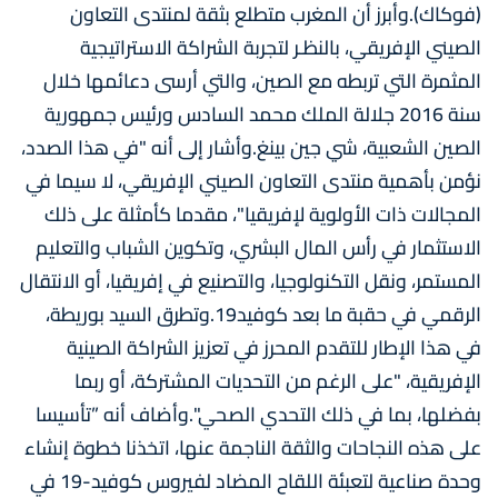
(فوكاك).وأبرز أن المغرب متطلع بثقة لمنتدى التعاون
الصيني الإفريقي، بالنظـر لتجربة الشراكة الاستراتيجية
المثمرة التي تربطه مع الصين، والتي أرسى دعائمها خلال
سنة 2016 جلالة الملك محمد السادس ورئيس جمهورية
الصين الشعبية، شي جين بينغ.وأشار إلى أنه "في هذا الصدد،
نؤمن بأهمية منتدى التعاون الصيني الإفريقي، لا سيما في
المجالات ذات الأولوية لإفريقيا"، مقدما كأمثلة على ذلك
الاستثمار في رأس المال البشري، وتكوين الشباب والتعليم
المستمر، ونقل التكنولوجيا، والتصنيع في إفريقيا، أو الانتقال
الرقمي في حقبة ما بعد كوفيد19.وتطرق السيد بوريطة،
في هذا الإطار للتقدم المحرز في تعزيز الشراكة الصينية
الإفريقية، "على الرغم من التحديات المشتركة، أو ربما
بفضلها، بما في ذلك التحدي الصحي".وأضاف أنه ”تأسيسا
على هذه النجاحات والثقة الناجمة عنها، اتخذنا خطوة إنشاء
وحدة صناعية لتعبئة اللقاح المضاد لفيروس كوفيد-19 في