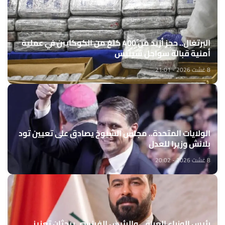
البرتغال.. حجز أزيد من 400 كلغ من الكوكايين في عملية
أمنية قبالة سواحل سينيس
8 غشت 2026 - 21:01
الولايات المتحدة.. مجلس الشيوخ يصادق على تعيين تود
بلانش وزيرا للعدل
8 غشت 2026 - 20:02
رئيس الوزراء العراقي والرئيس الفرنسي يبحثان تعزيز