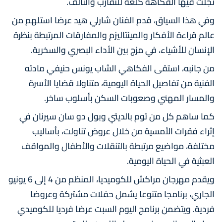
تجلت فيها الفكاهة كلغة للتقارب والتآلف.
وفي هذا السياق، قدم الفنان شارلي هيد عرضا استلهم من
عالم قراءة الأفكار والمينتاليزم والمفارقات المرتبطة بنظرة
الإنسان للأشياء، في مزج بين الأداء البصري والسخرية.
من جانبه، استقى الفكاهي الشاب يونس حنيفي مادته
الفنية من تفاصيل الحياة اليومية، متناولا قضايا الأسرة
والمسار المهني وصعوبات السكن بأسلوب ساخر.
كما ساهم كل من توم بالديتي وبول دو سان سيرنان في
إثراء فقرات الأمسية من خلال عروض تناولت، بأساليب
مختلفة، مواضيع مرتبطة بالتنقلات والأطفال والمواقف
العبثية في الحياة اليومية.
ويقدم مهرجان مراكش للكوميديا، المنظم من 4 إلى 6 يونيو
الجاري، برنامجا متنوعا يشمل حفلات مشتركة وعروضا
فردية. ويتضمن برنامج اليوم السبت عرضا فرديا للكوميدي