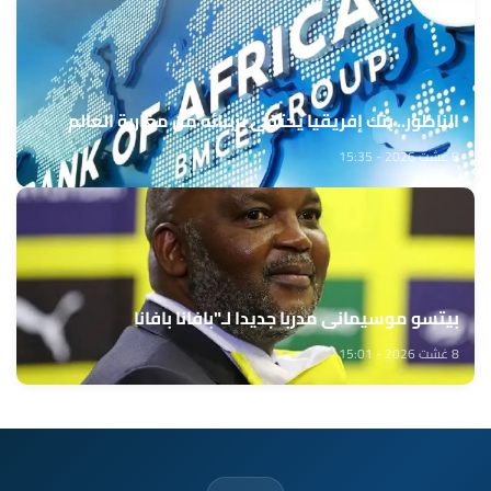
الناظور.. بنك إفريقيا يحتفي بزبنائه من مغاربة العالم
8 غشت 2026 - 15:35
بيتسو موسيماني مدربا جديدا لـ"بافانا بافانا
8 غشت 2026 - 15:01