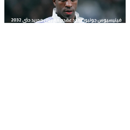
فينيسيوس جونيور يمدد عقده مع ريال مدريد حتى 2032
6 غشت 2026 - 22:10
حمّل تطبيق Maroc24، أخبار المغرب تصلك أولاً
تطبيق أخبار المغرب 24 يوفّر لكم متابعة مباشرة لكل الأحداث التي تهمّ
المغرب ومغاربة العالم لحظة بلحظة، مع إشعارات فورية وتغطية
شاملة لكل المستجدات.
تحميل على
App Store