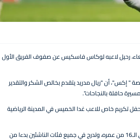
لاربعاء، رحيل لاعبه لوكاس فاسكيس عن صفوف الفريق الأول
ة " إكس"، أن "ريال مدريد يتقدم بخالص الشكر والتقدير
سيرة حافلة بالنجاحات".
 حفل تكريم خاص للاعب غدا الخميس في المدينة الرياضية
وانضم فاسكيس لريال مدريد في 2007، وهو في الـ16 من عمره، وتدرج في جميع فئات الناشئين بدءا من