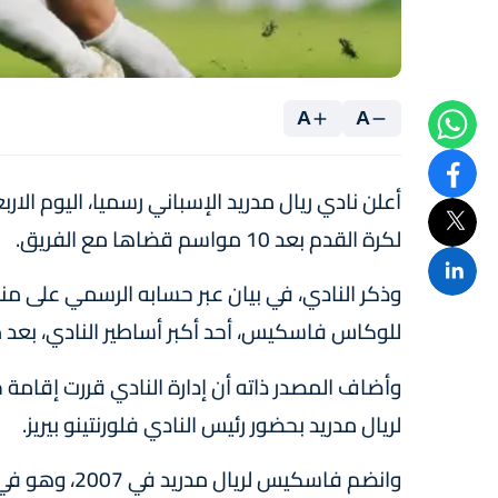
A
A
أعلن نادي ريال مدريد الإسباني رسميا، اليوم ا
لكرة القدم بعد 10 مواسم قضاها مع الفريق.
وذكر النادي، في بيان عبر حسابه الرسمي على منص
للوكاس فاسكيس، أحد أكبر أساطير النادي، بعد م
وأضاف المصدر ذاته أن إدارة النادي قررت إقامة
لريال مدريد بحضور رئيس النادي فلورنتينو بيريز.