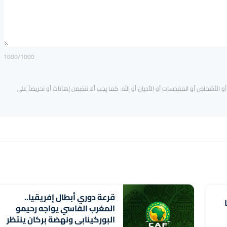
1000
/1000
و الأشخاص أو المقدسات أو الأديان أو الله. كما يجب ألا تتضمن إهانات أو تحريضاً على
قرعة دوري أبطال إفريقيا..
المغرب الفاسي يواجه رحيمو
البوركينابي ونهضة بركان ينتظر