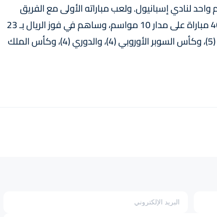
ه لموسم واحد لنادي إسبانيول. ولعب مباراته الأولى مع الفريق
الأول لريال مدريد في شتنبر 2015، وشارك في 402 مباراة على مدار 10 مواسم، وساهم في فوز الريال بـ 23
لقبا "دوري أبطال أوروبا (5)، وكأس العالم للأندية (5)، وكأس السوبر الأوروبي (4)، والدوري (4)، وكأس الملك