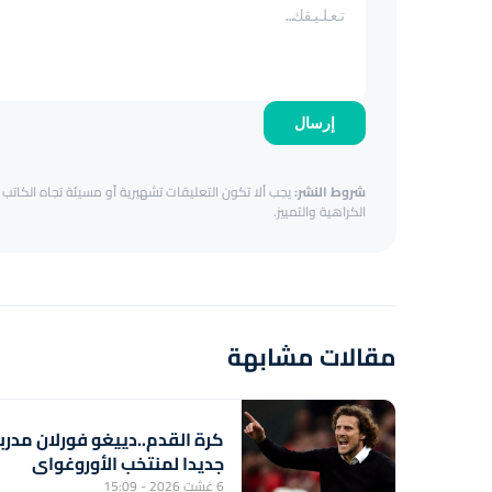
إرسال
شروط النشر:
يجب ألا تكون التعليقات تشهيرية أو مسيئة تجاه الكاتب أ
الكراهية والتمييز.
مقالات مشابهة
كرة القدم..دييغو فورلان مدربا
جديدا لمنتخب الأوروغواي
6 غشت 2026 - 15:09