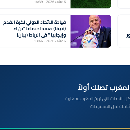
الفائز من مباراة ستار سبور
6 غشت 2026 - 14:39
السيراليوني وميدينا يونايتد
الغامبي
قيادة الاتحاد الدولي لكرة القدم
(فيفا) تعقد اجتماعا "بن اء
ر
وإيجابيا " في الرباط (بيان)
6 غشت 2026 - 13:46
بعة مباشرة لكل الأحداث التي تهمّ المغرب ومغاربة
شاملة لكل المستجدات.