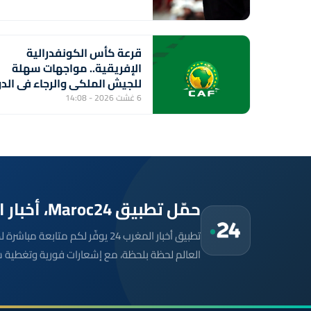
قرعة كأس الكونفدرالية
الإفريقية.. مواجهات سهلة
للجيش الملكي والرجاء في الدو
التمهيدي الثاني
6 غشت 2026 - 14:08
حمّل تطبيق Maroc24، أخبار المغرب تصلك أولاً
تطبيق أخبار المغرب 24 يوفّر لكم متا
العالم لحظة بلحظة، مع إشعارات فورية وتغطية 