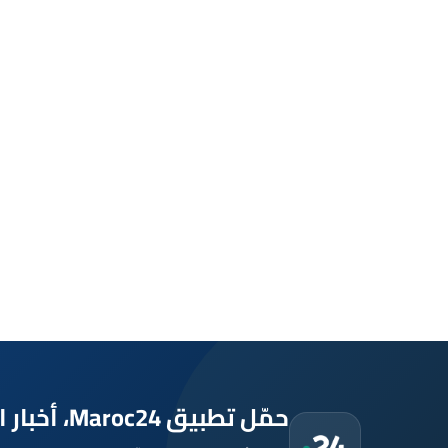
حمّل تطبيق Maroc24، أخبار المغرب تصلك أولاً