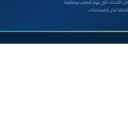
بعة مباشرة لكل الأحداث التي تهمّ المغرب ومغاربة
شاملة لكل المستجدات.
الأقسام
روابط مفيدة
أخبار وطنية
الملك محمد السادس
رياضة
ولي العهد الأمير مولاي
سياسة
مواقيت الصلاة بالمغرب
دولي
خريطة المغرب
جهات
الصحراء المغربية
صحة