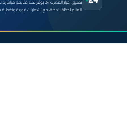
تطبيق أخبار المغرب 24 يوفّر لكم متا
العالم لحظة بلحظة، مع إشعارات فورية وتغطية 
موقع إخباري مستقل وشامل. تابعوا يومياً آخر الأخبار
السياسية والاقتصادية والرياضية والثقافية من المغرب.