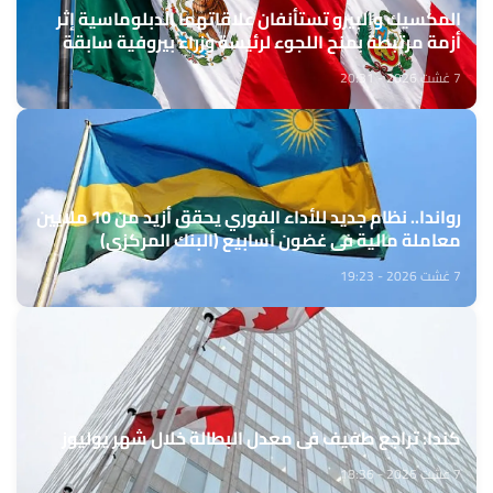
المكسيك والبيرو تستأنفان علاقاتهما الدبلوماسية إثر
أزمة مرتبطة بمنح اللجوء لرئيسة وزراء بيروفية سابقة
7 غشت 2026 - 20:31
رواندا.. نظام جديد للأداء الفوري يحقق أزيد من 10 ملايين
معاملة مالية في غضون أسابيع (البنك المركزي)
7 غشت 2026 - 19:23
كندا: تراجع طفيف في معدل البطالة خلال شهر يوليوز
7 غشت 2026 - 18:36