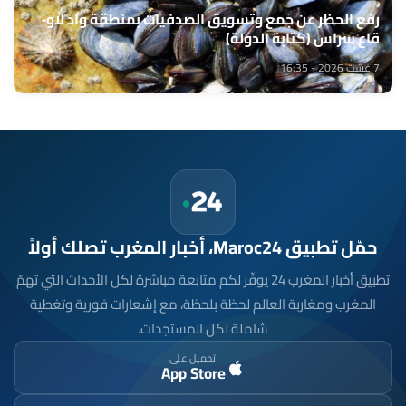
رفع الحظر عن جمع وتسويق الصدفيات بمنطقة واد لاو-
قاع سراس (كتابة الدولة)
7 غشت 2026 - 16:35
حمّل تطبيق Maroc24، أخبار المغرب تصلك أولاً
تطبيق أخبار المغرب 24 يوفّر لكم متابعة مباشرة لكل الأحداث التي تهمّ
المغرب ومغاربة العالم لحظة بلحظة، مع إشعارات فورية وتغطية
شاملة لكل المستجدات.
تحميل على
App Store