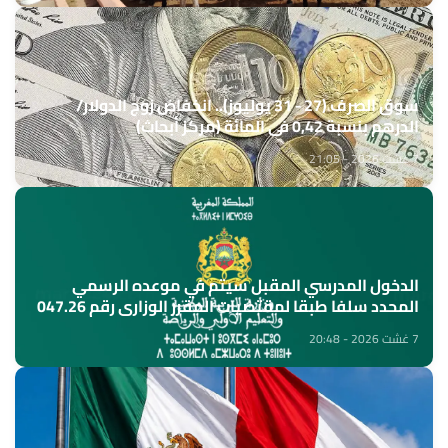
سوق الصرف (27 - 31 يوليوز).. انخفاض زوج الدولار/
الدرهم بنسبة 0,42 في المائة (مركز أبحاث)
7 غشت 2026 - 21:05
الدخول المدرسي المقبل سیتم في موعده الرسمي
المحدد سلفا طبقا لمقتضیات المقرر الوزاري رقم 047.26
(وزارة التربية الوطنية)
7 غشت 2026 - 20:48