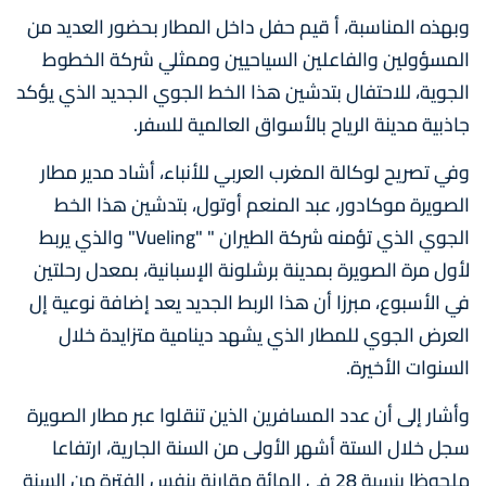
وبهذه المناسبة، أ قيم حفل داخل المطار بحضور العديد من
المسؤولين والفاعلين السياحيين وممثلي شركة الخطوط
الجوية، للاحتفال بتدشين هذا الخط الجوي الجديد الذي يؤكد
جاذبية مدينة الرياح بالأسواق العالمية للسفر.
وفي تصريح لوكالة المغرب العربي للأنباء، أشاد مدير مطار
الصويرة موكادور، عبد المنعم أوتول، بتدشين هذا الخط
الجوي الذي تؤمنه شركة الطيران " "Vueling" والذي يربط
لأول مرة الصويرة بمدينة برشلونة الإسبانية، بمعدل رحلتين
في الأسبوع، مبرزا أن هذا الربط الجديد يعد إضافة نوعية إل
العرض الجوي للمطار الذي يشهد دينامية متزايدة خلال
السنوات الأخيرة.
وأشار إلى أن عدد المسافرين الذين تنقلوا عبر مطار الصويرة
سجل خلال الستة أشهر الأولى من السنة الجارية، ارتفاعا
ملحوظا بنسبة 28 في المائة مقارنة بنفس الفترة من السنة