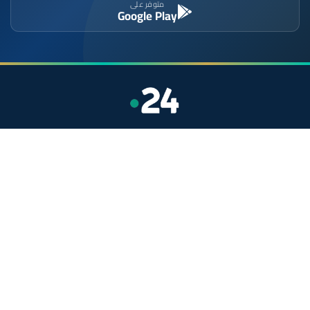
متوفر على
Google Play
موقع إخباري مستقل وشامل. تابعوا يومياً آخر الأخبار
السياسية والاقتصادية والرياضية والثقافية من المغرب.
الأقسام
أخبار وطنية
رياضة
سياسة
دولي
جهات
صحة
روابط مفيدة