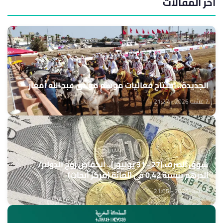
آخر المقالات
الجديدة.. افتتاح فعاليات موسم مولاي عبد الله أمغار
7 غشت 2026 - 21:27
سوق الصرف (27 - 31 يوليوز).. انخفاض زوج الدولار/
الدرهم بنسبة 0,42 في المائة (مركز أبحاث)
7 غشت 2026 - 21:05