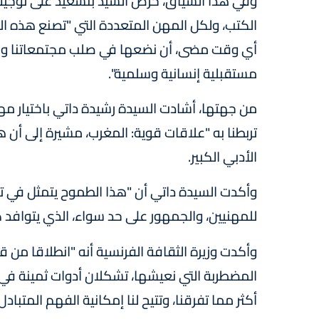
وفي هذا السياق، حرص السيد بنسعيد على توجيه ت
الكتب، ولكل المهن المتعددة التي "تصنع هذه الم
أي وقت مضى، أن نضعها في صلب مجتمعاتنا وفضا
مستقبلية إنسانية وسلمية".
من جهتها، أشادت السيدة رشيدة داتي باختيار م
تربطنا به "علاقات قوية: المغرب، مشيرة إلى أن
الأدبي الكبير.
وأكدت السيدة داتي أن "هذا الطموح يتمثل في ت
للمهنيين، والجمهور على حد سواء، الذي يتوافد ك
وأكدت وزيرة الثقافة الفرنسية أنه "انطلاقا من ق
المضطربة التي نعيشها، تشكلان أدوات ثمينة في خ
أكثر مما تفرقنا، وتتيح لنا إمكانية الفهم المتبادل، 