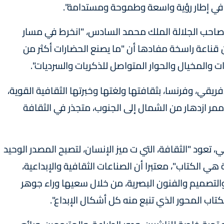
ئه في إطار رؤية واسعة وطموحة ومستدامة".
ة صاحب الجلالة الملك محمد السادس، "انخرط في مسار
قناعة راسخة مفادها أن "ما يصنع الحضارات أكثر من
ات والمخيال والحوار المتواصل للذكريات والسرديات".
يقي، وفرنسا، بثقافتها ولغتها وخبرتها الثقافية القوية،
ممر ازدهار من الشمال إلى الجنوب، متجذر في الثقافة
 تعود "الثقافة، التي ت ميز الإنسان، لتصبح المصدر الوحيد
 هي الكتاب"، معتبرا أن الصناعات الثقافية والإبداعية،
التصميم والفنون البصرية، من خلال سعيها وراء جوهر
تاب المحور الذي تنبع منه كل أشكال الإبداع".