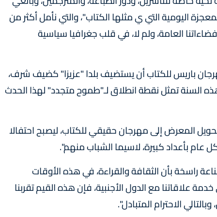
حية خاصة للناشرين، ودور الطباعة، والمترجمين، وبائعي
عجزة اليومية التي ي مثلها الكتاب"، والتي نأمل أكثر من
ءاتنا العامة، ولم لا، في قلب جغرافيا سياسية
هرجان باريس للكتاب أن يستضيف بلدا "عزيزا" كضيف شرف،
 هذه السنة تمثل نقطة انطلاق لـ"طموح متجدد" لهذا الحدث
حويل المعرض إلى مهرجان حقيقي للكتاب، ليصبح احتفالا
ل عام بأعداد كبيرة، لاسيما الشباب منهم".
ناعة راسخة بأن الثقافة والقراءة، في هذه الأوقات
دمة علاقاتنا مع الدول الأجنبية، فإن هذه القيم تقربنا
وبالتالي الاحترام المتبادل".