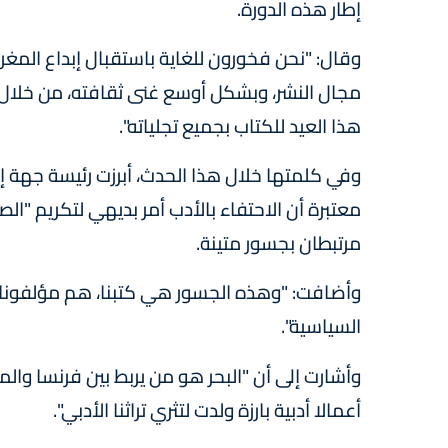
إطار هذه الدورة.
وقال: "نحن فخورون للغاية باستقبال إبداع المغرب
مجال النشر، وبشكل أوسع غنى ثقافته، من خلال ب
هذا العيد للكتاب بجميع تجلياته".
وفي كلمتها خلال هذا الحدث، أبرزت رئيسة جهة إ
معتبرة أن الاحتفاء بالأدب أمر بديهي لتكريم "ال
مرتبطان بجسور متينة.
وأضافت: "وهذه الجسور هي كتبنا، هم مؤلفونا، ه
السياسية".
وأشارت إلى أن "البحر هو من يربط بين فرنسا وال
أعمالا أدبية بارزة ولدت لتثري تراثنا الأدبي".