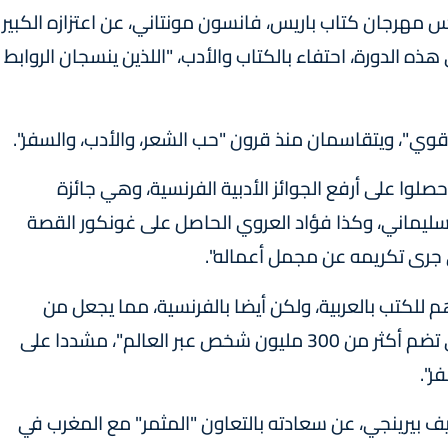
يس مهرجان كتاب باريس، فانسون مونتاني، عن اعتزازه الكبير
ه الدورة، احتفاء بالكتاب والأدب، "اللذين ينسجان الروابط
 قوي"، ويتقاسمان منذ قرون "حب الشعر، والأدب، والسفر".
صلوا على أرفع الجوائز الأدبية الفرنسية، وهي جائزة
 السليماني، وكذا فؤاد العروي الحاصل على غونكور القصة
ذي جرى تكريمه عن مجمل أعماله".
 للكتب بالعربية، ولكن أيضا بالفرنسية، مما يجعل من
المملكة"ركنا أساسيا من أركان الفرنكفونية التي تضم أكثر من 300 مليون شخص عبر العالم"، مشددا على
ر".
 إيف بيرينجي، عن سعادته بالتعاون "المثمر" مع المغرب في