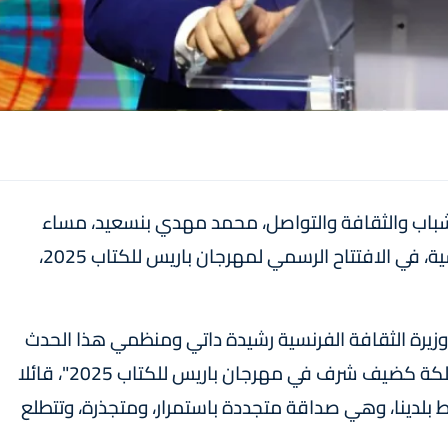
ر الشباب والثقافة والتواصل، محمد مهدي بنسعيد، مساء
أمس الخميس بالقصر الكبير في العاصمة الفرنسية، في الافتتاح الرسمي لمهرجان باريس للكتاب 2025،
وزيرة الثقافة الفرنسية رشيدة داتي ومنظمي هذا الحدث
الأدبي البارز، عن اعتزازه الكبير بـ"افتتاح جناح المملكة كضيف شرف في مهرجان باريس للكتاب 2025"، قائلا
بط بلدينا، وهي صداقة متجددة باستمرار، ومتجذرة، وتتطلع