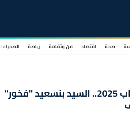
سة
صحة
اقتصاد
فن وثقافة
رياضة
الصحراء ا
افتتاح مهرجان باريس للكتاب 2025.. السيد بنسعيد "فخور"
ف